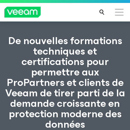
Recommandations de Veeam pour les clients
De nouvelles formations
impactés par la mise à jour de CrowdStrike
techniques et
LIRE
certifications pour
LA
SUIT
permettre aux
E
ProPartners et clients de
Veeam de tirer parti de la
demande croissante en
protection moderne des
données