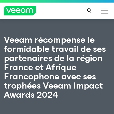
Recommandations de Veeam pour les clients
Veeam récompense le
impactés par la mise à jour de CrowdStrike
formidable travail de ses
LIRE
LA
partenaires de la région
SUIT
E
France et Afrique
Francophone avec ses
trophées Veeam Impact
Awards 2024