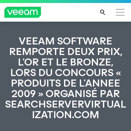
Recommandations de Veeam pour les clients
VEEAM SOFTWARE
impactés par la mise à jour de CrowdStrike
REMPORTE DEUX PRIX,
LIRE
L’OR ET LE BRONZE,
LA
SUIT
LORS DU CONCOURS «
E
PRODUITS DE L’ANNEE
2009 » ORGANISÉ PAR
SEARCHSERVERVIRTUAL
IZATION.COM