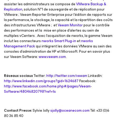
assister les administrateurs se compose de
VMware Backup &
Replication
, solution N°1 de sauvegarde et de réplication pour
VMware ; Veeam Reporter Enterprise pour l’édition de rapports sur
la performance, le stockage, la capacité et la répartition des coûts
des infrastructures VMware ; et
Veeam Monitor
pour le contrôle
des performances et la mise en place d’alertes au sein de
multiples vCenters . Avec l’acquisition de nworks, la gamme Veeam
inclut les connecteurs
nworks Smart Plug-in
et
nworks
Management Pack
qui intègrent les données VMware au sein des
consoles d’administration de HP et Microsoft. Pour en savoir plus
sur Veeam Software:
www.veeam.com
.
Réseaux sociaux
Twitter:
http://twitter.com/veeam
LinkedIn:
http://www.linkedin.com/groups?gid=1624687
Facebook:
http://www.facebook.com/home.php#/pages/Veeam-
Software/48046820798?ref=ts
Contact Presse:
Sylvie Jolly
sjolly@oceanecom.com
Tél: +33 (0)6
80 36 85 40