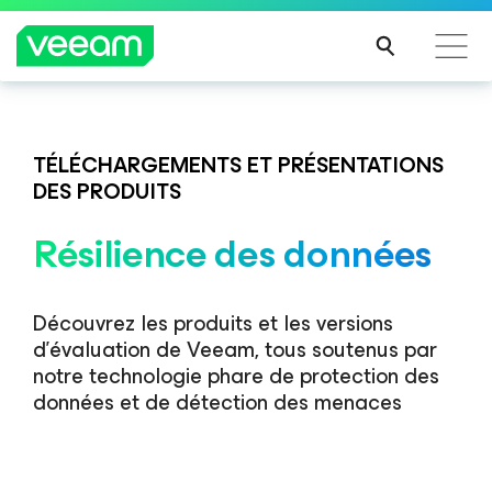
PROCHAINEMENT
Veeam Data Platform v13.1
Recommandations de Veeam pour les clients
impactés par la mise à jour de CrowdStrike
TÉLÉCHARGEMENTS ET PRÉSENTATIONS
Restauration maîtrisée. Résilience prouvée.
DES PRODUITS
LIRE
EN SAVOIR PLUS
LA
Résilience des données
SUIT
E
Découvrez les produits et les versions
d’évaluation de Veeam, tous soutenus par
notre technologie phare de protection des
données et de détection des menaces