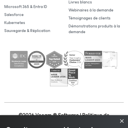
Livres blancs
Microsoft 365 & Entra ID
Webinaires à la demande
Salesforce
Témoignages de clients
Kubernetes
Démonstrations produits à la
Sauvegarde & Réplication
demande
©2026 Veeam ® Software |
Politique de
×
confidentialité
|
Politique d’utilisation des cookies
|