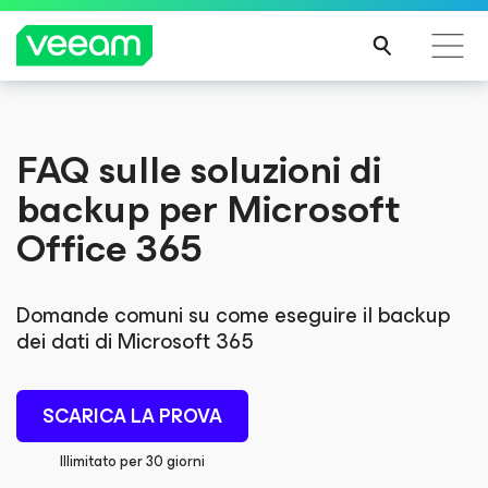
Linee guida di Veeam per i clienti interessati
FAQ sulle soluzioni di
dall'aggiornamento dei contenuti di CrowdStrike
backup per Microsoft
PER
SAPE
Office 365
RNE
DI
PIÙ
Domande comuni su come eseguire il backup
dei dati di Microsoft 365
SCARICA LA PROVA
Illimitato per 30 giorni