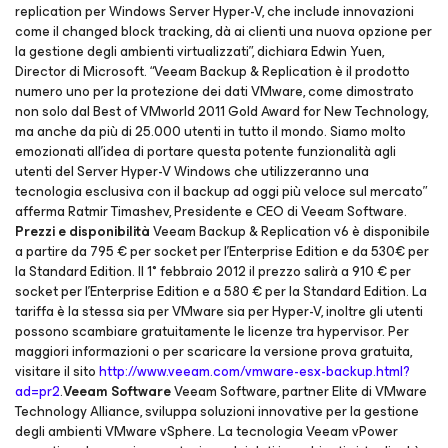
replication per Windows Server Hyper-V, che include innovazioni
come il changed block tracking, dà ai clienti una nuova opzione per
la gestione degli ambienti virtualizzati”, dichiara Edwin Yuen,
Director di Microsoft. “Veeam Backup & Replication è il prodotto
numero uno per la protezione dei dati VMware, come dimostrato
non solo dal Best of VMworld 2011 Gold Award for New Technology,
ma anche da più di 25.000 utenti in tutto il mondo. Siamo molto
emozionati all’idea di portare questa potente funzionalità agli
utenti del Server Hyper-V Windows che utilizzeranno una
tecnologia esclusiva con il backup ad oggi più veloce sul mercato”
afferma Ratmir Timashev, Presidente e CEO di Veeam Software.
Prezzi e disponibilità
Veeam Backup & Replication v6 è disponibile
a partire da 795 € per socket per l’Enterprise Edition e da 530€ per
la Standard Edition. Il 1° febbraio 2012 il prezzo salirà a 910 € per
socket per l’Enterprise Edition e a 580 € per la Standard Edition. La
tariffa è la stessa sia per VMware sia per Hyper-V, inoltre gli utenti
possono scambiare gratuitamente le licenze tra hypervisor. Per
maggiori informazioni o per scaricare la versione prova gratuita,
visitare il sito
http://www.veeam.com/vmware-esx-backup.html?
ad=pr2
.
Veeam Software
Veeam Software, partner Elite di VMware
Technology Alliance, sviluppa soluzioni innovative per la gestione
degli ambienti VMware vSphere. La tecnologia Veeam vPower