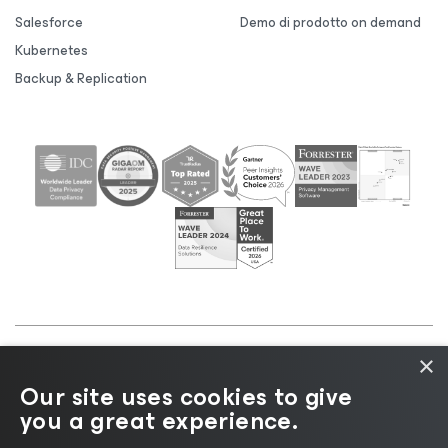
Salesforce
Demo di prodotto on demand
Kubernetes
Backup & Replication
×
©2026 Veeam® Software |
Informativa sulla privacy
Our site uses cookies to give
|
Informativa sui cookie
|
Informazioni legali
|
Policy
you a great experience.
di licenza
|
Risorse del fornitore