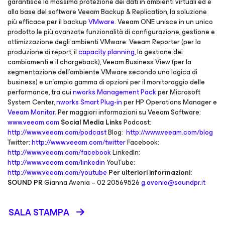
garantisce la massima protezione dei dati in ambienti virtuali ed è
alla base del software Veeam Backup & Replication, la soluzione
più efficace per il backup
VMware
. Veeam ONE unisce in un unico
prodotto le più avanzate funzionalità di configurazione, gestione e
ottimizzazione degli ambienti VMware: Veeam Reporter (per la
produzione di report, il
capacity planning
, la gestione dei
cambiamenti e il chargeback), Veeam Business View (per la
segmentazione dell'ambiente VMware secondo una logica di
business) e un’ampia gamma di opzioni per il monitoraggio delle
performance, tra cui
nworks Management Pack
per Microsoft
System Center,
nworks Smart Plug-in
per HP Operations Manager e
Veeam Monitor
. Per maggiori informazioni su Veeam Software:
www.veeam.com
Social Media Links
Podcast:
http://www.veeam.com/podcast
Blog:
http://www.veeam.com/blog
Twitter:
http://www.veeam.com/twitter
Facebook:
http://www.veeam.com/facebook
LinkedIn:
http://www.veeam.com/linkedin
YouTube:
http://www.veeam.com/youtube
Per ulteriori informazioni:
SOUND PR
Gianna Avenia – 02 20569526
g.avenia@soundpr.it
SALA STAMPA