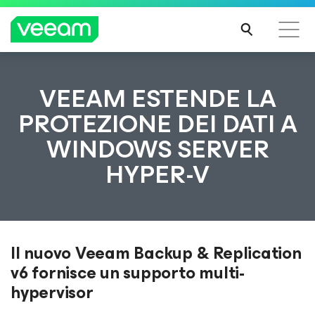
Linee guida di Veeam per i clienti interessati
VEEAM ESTENDE LA
dall'aggiornamento dei contenuti di CrowdStrike
PROTEZIONE DEI DATI A
PER
WINDOWS SERVER
SAPE
RNE
HYPER-V
DI
PIÙ
Il nuovo Veeam Backup & Replication
v6 fornisce un supporto multi-
hypervisor