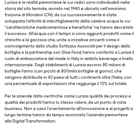
Lurisia è la realtà piemontese le cui radici sono individuabili nella
storia del sito termale, avviato nel 1940 e ubicato nell’omonima
frazione di Mondovì (CN), da cui successivamente è stata
sviluppata l’attività di imbottigliamento della celebre acqua le cui
“caratteristiche medicamentose e benefiche” ne hanno decretato
il successo. All’acqua con il tempo si sono aggiunti prodotti come il
chinotto e la gazzosa che, unite a iniziative vincenti come il
coinvolgimento dello studio Sottsass Associati per il design della
bottiglia e la partnership con Slow Food, hanno conferito a Lurisia il
ruolo di ambasciatore del made in Italy in ambito beverage a livello
internazionale. Dagli stabilimenti di Lurisia escono 80 milioni di
bottiglie l’anno (con picchi di 800mila bottiglie al giorno), che
vengono distribuite in 42 paesi di tutti i continenti oltre l’Italia, con
una percentuale di esportazioni che raggiunge il 12% sul totale.
Per le aziende data-centriche come Lurisia qualità dei processi e
qualità dei prodotti hanno lo stesso valore, da un punto di vista
business. Non a caso l’orientamento all’innovazione e ai progetti a
lungo termine hanno da tempo avvicinato l’azienda piemontese
alla Digital Transformation.