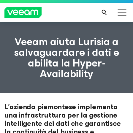
Linee guida di Veeam per i clienti interessati
Veeam aiuta Lurisia a
dall'aggiornamento dei contenuti di CrowdStrike
salvaguardare i dati e
PER
abilita la Hyper-
SAPE
RNE
Availability
DI
PIÙ
L’azienda piemontese implementa
una infrastruttura per la gestione
intelligente dei dati che garantisce
la continuità del business e