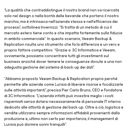
“La qualità che contraddistingue il nostro brand non va ricercata
solo nel design o nella bontà delle bevande che portano il nostro
marchio, ma è intrinseca nell’azienda stessa e nell’efficienza dei
processi”, sottolinea Invernizzi. “Si tratta di un metodo di cui il
mercato estero tiene conto e che impatta fortemente sulla fiducia
in ambito commerciale”. In questo scenario, Veeam Backup &
Replication risulta uno strumento che fa la differenza e un vero e
proprio fattore competitivo. “Grazie a 3C Informatica e Veeam,
ovviamente, possiamo concentrare tutti gli investimenti sul
business anziché dover temere le conseguenze dovute a una non
adeguata gestione del sistema di back-up dei dati”.
“Abbiamo proposto Veeam Backup & Replication proprio perché
permette alle aziende come Lurisia di liberare risorse e focalizzarle
sulle attività importanti”, precisa Pier Carlo Bruno, CEO e Fondatore
di 3C Informatica. “L’azienda infatti può investire meglio i costi
risparmiati senza dotarsi necessariamente di personale IT interno
dedicato alle attività di gestione del back-up. Oltre a ciò, logistica e
vendite utilizzano sempre informazioni affidabili provenienti dalla
produzione e, ultimo non certo per importanza, il management di
Lurisia può dormire sonni tranquilli”.