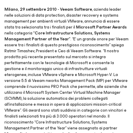
Milano, 29 settembre 2010 -
Veeam Software
, azienda leader
nelle soluzioni di data protection, disaster recovery e systems
management per ambienti virtuali VMware, annuncia di essere
stata tra selezionata tra i finalisti per il
Microsoft Partner Awards
nella categoria
“Core Infrastructure Solutions, Systems
Management Partner of the Year”
. “E’ un grande onore per Veeam
essere tra i finalisti di questo prestigioso riconoscimento” spiega
Ratmir Timashev, President e Ceo di Veeam Software. “Il nostro
prodotto più recente presentato sul mercato si integra
perfettamente con le tecnologie di Microsoft e consente la
gestione e il monitoraggio unico di infrastrutture virtuali
eterogenee, incluse VMware vSphere e Microsoft Hyper-V. La
versione 5.5 di Veeam nworks Management Pack (MP) per VMware
comprende il nuovissimo PRO Pack che permette, alle aziende che
utilizzano il Microsoft System Center Virtual Machine Manager
(SCVMM), la soluzione automatica dei problemi collegati
all’installazione e messa in opera di applicazioni mission-critical
VMware”. Gli award sono stati suddivisi in categorie con vincitori e
finalisti selezionati tra più di 3.000 operatori nel mondo. Il
riconoscimento “Core Infrastructure Solutions, Systems
Management Partner of the Year” viene assegnato ai partner