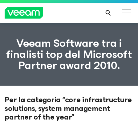
Linee guida di Veeam per i clienti interessati
Veeam Software tra i
dall'aggiornamento dei contenuti di CrowdStrike
finalisti top del Microsoft
PER
Partner award 2010.
SAPE
RNE
DI
PIÙ
Per la categoria “core infrastructure
solutions, system management
partner of the year”