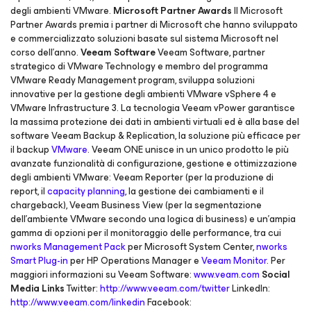
degli ambienti VMware.
Microsoft Partner Awards
Il Microsoft
Partner Awards premia i partner di Microsoft che hanno sviluppato
e commercializzato soluzioni basate sul sistema Microsoft nel
corso dell’anno.
Veeam Software
Veeam Software, partner
strategico di VMware Technology e membro del programma
VMware Ready Management program, sviluppa soluzioni
innovative per la gestione degli ambienti VMware vSphere 4 e
VMware Infrastructure 3. La tecnologia Veeam vPower garantisce
la massima protezione dei dati in ambienti virtuali ed è alla base del
software Veeam Backup & Replication, la soluzione più efficace per
il backup
VMware
. Veeam ONE unisce in un unico prodotto le più
avanzate funzionalità di configurazione, gestione e ottimizzazione
degli ambienti VMware: Veeam Reporter (per la produzione di
report, il
capacity planning
, la gestione dei cambiamenti e il
chargeback), Veeam Business View (per la segmentazione
dell'ambiente VMware secondo una logica di business) e un’ampia
gamma di opzioni per il monitoraggio delle performance, tra cui
nworks Management Pack
per Microsoft System Center,
nworks
Smart Plug-in
per HP Operations Manager e
Veeam Monitor
. Per
maggiori informazioni su Veeam Software:
www.veam.com
Social
Media Links
Twitter:
http://www.veeam.com/twitter
LinkedIn:
http://www.veeam.com/linkedin
Facebook: