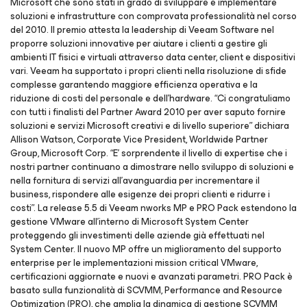
Microsoft che sono stati in grado di sviluppare e implementare
soluzioni e infrastrutture con comprovata professionalità nel corso
del 2010. Il premio attesta la leadership di Veeam Software nel
proporre soluzioni innovative per aiutare i clienti a gestire gli
ambienti IT fisici e virtuali attraverso data center, client e dispositivi
vari. Veeam ha supportato i propri clienti nella risoluzione di sfide
complesse garantendo maggiore efficienza operativa e la
riduzione di costi del personale e dell’hardware. “Ci congratuliamo
con tutti i finalisti del Partner Award 2010 per aver saputo fornire
soluzioni e servizi Microsoft creativi e di livello superiore” dichiara
Allison Watson, Corporate Vice President, Worldwide Partner
Group, Microsoft Corp. “E’ sorprendente il livello di expertise che i
nostri partner continuano a dimostrare nello sviluppo di soluzioni e
nella fornitura di servizi all’avanguardia per incrementare il
business, rispondere alle esigenze dei propri clienti e ridurre i
costi”. La release 5.5 di Veeam nworks MP e PRO Pack estendono la
gestione VMware all’interno di Microsoft System Center
proteggendo gli investimenti delle aziende già effettuati nel
System Center. Il nuovo MP offre un miglioramento del supporto
enterprise per le implementazioni mission critical VMware,
certificazioni aggiornate e nuovi e avanzati parametri. PRO Pack è
basato sulla funzionalità di SCVMM, Performance and Resource
Optimization (PRO), che amplia la dinamica di gestione SCVMM