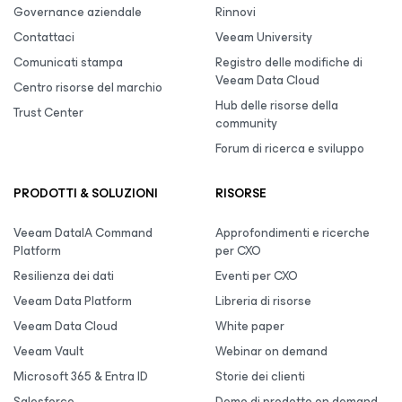
Governance aziendale
Rinnovi
Contattaci
Veeam University
Comunicati stampa
Registro delle modifiche di
Veeam Data Cloud
Centro risorse del marchio
Hub delle risorse della
Trust Center
community
Forum di ricerca e sviluppo
PRODOTTI & SOLUZIONI
RISORSE
Veeam DataIA Command
Approfondimenti e ricerche
Platform
per CXO
Resilienza dei dati
Eventi per CXO
Veeam Data Platform
Libreria di risorse
Veeam Data Cloud
White paper
Veeam Vault
Webinar on demand
Microsoft 365 & Entra ID
Storie dei clienti
Salesforce
Demo di prodotto on demand