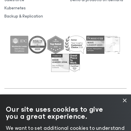
Kubernetes
Backup & Replication
×
©2026 Veeam® Software |
Informativa sulla privacy
Our site uses cookies to give
|
Informativa sui cookie
|
Informazioni legali
|
Policy
you a great experience.
di licenza
|
Risorse del fornitore
We want to set additional cookies to understand