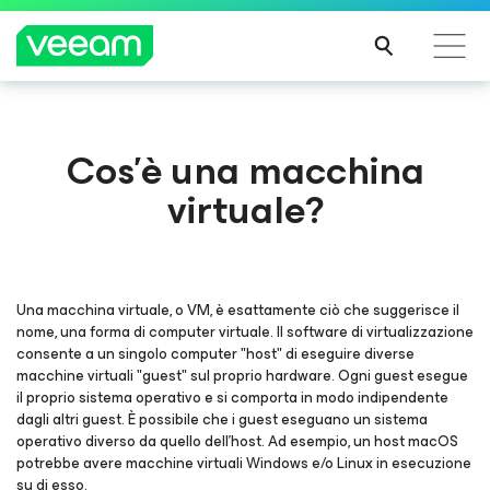
Linee guida di Veeam per i clienti interessati
Cos'è una macchina
dall'aggiornamento dei contenuti di CrowdStrike
virtuale?
PER
SAPE
RNE
DI
PIÙ
Una macchina virtuale, o VM, è esattamente ciò che suggerisce il
nome, una forma di computer virtuale. Il software di virtualizzazione
consente a un singolo computer "host" di eseguire diverse
macchine virtuali "guest" sul proprio hardware. Ogni guest esegue
il proprio sistema operativo e si comporta in modo indipendente
dagli altri guest. È possibile che i guest eseguano un sistema
operativo diverso da quello dell'host. Ad esempio, un host macOS
potrebbe avere macchine virtuali Windows e/o Linux in esecuzione
su di esso.