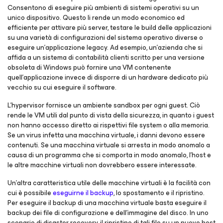
Consentono di eseguire più ambienti di sistemi operativi su un
unico dispositivo. Questo li rende un modo economico ed
efficiente per attivare più server, testare le build delle applicazioni
su una varietà di configurazioni del sistema operativo diverse o
eseguire un'applicazione legacy. Ad esempio, un'azienda che si
affida a un sistema di contabilità clienti scritto per una versione
obsoleta di Windows può fornire una VM contenente
quell'applicazione invece di disporre di un hardware dedicato più
vecchio su cui eseguire il software.
L'hypervisor fornisce un ambiente sandbox per ogni guest. Ciò
rende le VM utili dal punto di vista della sicurezza, in quanto i guest
non hanno accesso diretto ai rispettivi file system o alla memoria.
Se un virus infetta una macchina virtuale, i danni devono essere
contenuti. Se una macchina virtuale si arresta in modo anomalo a
causa di un programma che si comporta in modo anomalo, l'host e
le altre macchine virtuali non dovrebbero essere interessate.
Un'altra caratteristica utile delle macchine virtuali è la facilità con
cui è possibile
eseguirne il backup
, lo spostamento e il ripristino.
Per eseguire il backup di una macchina virtuale basta eseguire il
backup dei file di configurazione e dell'immagine del disco. In uno
scenario di disaster recovery, il ripristino di tali file su un nuovo host