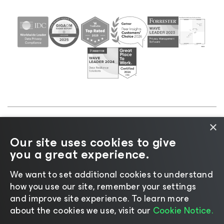
×
©2026 Veeam® Software |
Informativa sulla privacy
Our site uses cookies to give
|
Informativa sui cookie
|
Informazioni legali
|
Policy
you a great experience.
di licenza
|
Risorse del fornitore
We want to set additional cookies to understand
how you use our site, remember your settings
and improve site experience. ​To learn more
about the cookies we use, visit our
Cookie Notice.
Cambia lingua