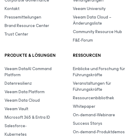
Corporate Governance
Verlängerungen
Kontakt
Veeam University
Pressemitteilungen
Veeam Data Cloud –
Änderungsliste
Brand Resource Center
Community Resource Hub
Trust Center
F&E-Forum
PRODUKTE & LÖSUNGEN
RESSOURCEN
Veeam DataAI Command
Einblicke und Forschung für
Platform
Führungskräfte
Datenresilienz
Veranstaltungen für
Führungskräfte
Veeam Data Platform
Ressourcenbibliothek
Veeam Data Cloud
Whitepaper
Veeam Vault
On-demand-Webinare
Microsoft 365 & Entra ID
Success Storys
Salesforce-
On-demand-Produktdemos
Kubernetes