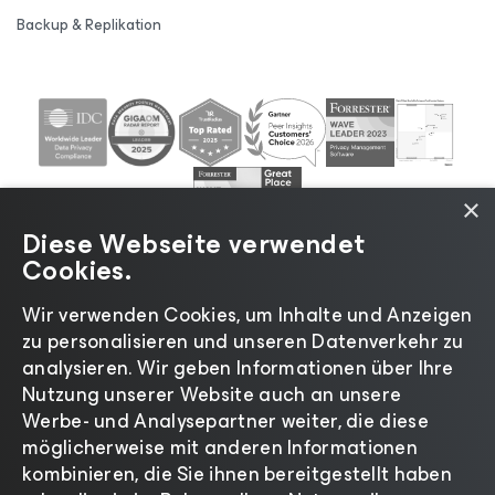
Backup & Replikation
×
Diese Webseite verwendet
Cookies.
Wir verwenden Cookies, um Inhalte und Anzeigen
zu personalisieren und unseren Datenverkehr zu
©2026 Veeam® Software |
Datenschutzrichtlinie
|
analysieren. Wir geben Informationen über Ihre
Cookies
|
Rechtliches
|
Lizenzierungsrichtlinie
|
Nutzung unserer Website auch an unsere
Lieferanten-Ressourcen
|
Impressum
Werbe- und Analysepartner weiter, die diese
möglicherweise mit anderen Informationen
kombinieren, die Sie ihnen bereitgestellt haben