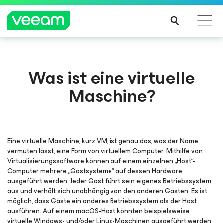
Hinweise von Veeam für Kunden, die vom Content-
Was ist eine virtuelle
Update von CrowdStrike betroffen sind
Maschine?
MEH
R
ERFA
HRE
N
Eine virtuelle Maschine, kurz VM, ist genau das, was der Name
vermuten lässt, eine Form von virtuellem Computer. Mithilfe von
Virtualisierungssoftware können auf einem einzelnen „Host“-
Computer mehrere „Gastsysteme“ auf dessen Hardware
ausgeführt werden. Jeder Gast führt sein eigenes Betriebssystem
aus und verhält sich unabhängig von den anderen Gästen. Es ist
möglich, dass Gäste ein anderes Betriebssystem als der Host
ausführen. Auf einem macOS-Host könnten beispielsweise
virtuelle Windows- und/oder Linux-Maschinen ausgeführt werden.