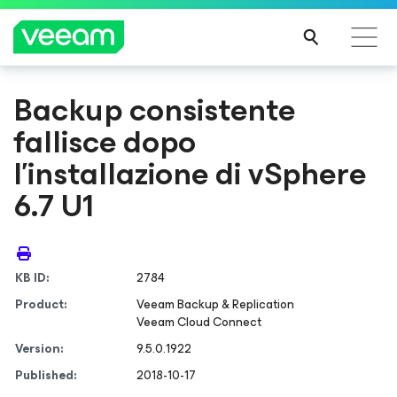
Backup consistente
Linee guida di Veeam per i clienti interessati
fallisce dopo
dall'aggiornamento dei contenuti di CrowdStrike
PER
l’installazione di vSphere
SAPE
6.7 U1
RNE
DI
PIÙ
KB ID:
2784
Product:
Veeam Backup & Replication
Veeam Cloud Connect
Version:
9.5.0.1922
Published:
2018-10-17