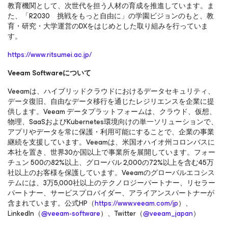
教育機関として、次世代を担う人材の育成を推進しています。ま
た、「R2030 挑戦をもっと自由に」の学園ビジョンのもと、教
育・研究・大学運営のDXをはじめとした取り組みを行っていま
す。
https://www.ritsumei.ac.jp/
Veeam Softwareについて
Veeamは、ハイブリッドクラウドにおけるデータセキュリティ、
データ復旧、自由なデータ移行を通じたレジリエンスを企業に提
供します。Veeam データプラットフォームは、クラウド、仮想、
物理、SaaSおよびKubernetes環境向けの単一ソリューションで、
アプリやデータを常に保護・利用可能にすることで、企業の事業
継続を支援しています。Veeamは、米国オハイオ州コロンバスに
本社を置き、世界30か国以上で事業所を展開しています。フォー
チュン 500の82%以上、グローバル 2,000の72%以上を含む45万
社以上のお客様を保護しています。Veeamのグローバルエコシス
テムには、3万5,000社以上のテクノロジーパートナー、リセラー
パートナー、サービスプロバイダー、アライアンスパートナーが
含まれています。公式HP（
https://www.veeam.com/jp
）、
LinkedIn（
@veeam-software
）、Twitter（
@veeam_japan
）