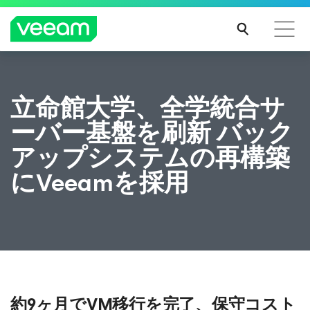
CrowdStrikeのコンテンツ更新によって影響を受け
立命館大学、全学統合サ
るお客様向けのVeeamのガイダンス
ーバー基盤を刷新 バック
続き
を読
アップシステムの再構築
む
にVeeamを採用
約9ヶ月でVM移行を完了、保守コスト