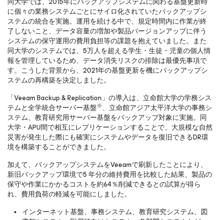
同大学では、2015年にバックアップシステムに関わる基盤更新時
に個々の業務システムごとにサイロ化されていたバックアップシ
ステムの統合を実施。運用を続ける中で、規定時間内に作業が終
了しないこと、データ容量の増加や製品バージョンアップに伴う
システムの保守運用の費用負担等の課題を抱えていました。また
同大学のシステムでは、5万人を超える学生・生徒・児童の個人情
報を管理しているため、データ消失リスクの排除は最優先事項で
す。こうした背景から、2021年の基盤更新を機にバックアップシ
ステムの再構築を決定しました。
「Veeam Backup & Replication」の導入は、立命館大学の学務シス
※
テムと全学統合サーバー基盤
、立命館アジア太平洋大学の事務シ
ステム、教育研究用サーバー基盤をバックアップ対象に実施。同
大学・APU間で相互にレプリケーションすることで、大規模な自然
災害が発生した際にも確実にシステムやデータを復旧できるDR環
境を構築することができました。
加えて、バックアップシステムをVeeamで刷新したことにより、
新旧バックアップ環境で5 年分の維持費用を比較した結果、製品の
保守や作業にかかるコストを約64％削減できるとの試算が得ら
れ、費用負荷の軽減を可能にしました。
インターネット基盤、事務システム、教育研究システム、図