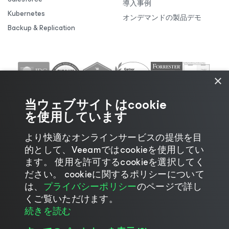
導入事例
Kubernetes
オンデマンドの製品デモ
Backup & Replication
×
当ウェブサイトはcookie
を使用しています
より快適なオンラインサービスの提供を目
的として、Veeamではcookieを使用してい
ます。 使用を許可するcookieを選択してく
ださい。 cookieに関するポリシーについて
©2026 Veeam® Software |
プライバシーに関する通
は、
プライバシーポリシー
のページで詳し
知
|
Cookieに関する通知
|
リーガル
|
ライセンスポリ
くご覧いただけます。
シー
|
サプライヤーリソース
続きを読む