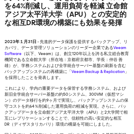
を64%削減し、運用負荷を軽減 立命館
アジア太平洋大学（APU）との安定的
な相互DR環境の構築にも効果を発揮
2023年１月31日 -
先進的データ保護を提供するバックアップ、リ
カバリ、データ管理ソリューションのリーダー企業である
Veeam
Software
（以下、Veeam）は、創立120年以上を誇る私立総合教育
機関である立命館大学（所在地：京都府京都市、学長：仲谷 善
雄）が、学務システムおよび全学統合サーバー基盤の刷新を含む
バックアップシステムの再構築に「
Veeam Backup & Replication
」
を採用したことを発表します。
これにより、学内の重要データを保管する学務システム、および
新旧全学統合サーバー基盤の約50システム、300VM（仮想マシ
ン）のデータ移行を約9ヶ月で実現し、バックアップシステムの保
守コストを約64％削減した運用負荷の軽減を実現。さらに、バッ
クアップデータを立命館アジア太平洋大学（APU）と2大学間で相
互にレプリケーションすることで、信頼性の高い安定的な相互
DR（ディザスタリカバリ）環境の構築を可能にしました。