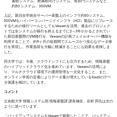
書館システム、附属校向けシステム、各部門システムなど、
約50 システム、300VM
上記、新旧全学統合サーバー基盤上のインフラ約50システム、
300VMをハイパーコンバージドインフラ（HCI）製品にリプレース
するための移行ツールとしてもVeeamを活用。過去のプロジェク
トでは全システムが移行を終えるまでに2～3年かかるとされてい
た新旧基盤間のVM移行を、Veeamの計画フェイルオーバー機能を
利用することで、約9ヶ月の短期間でスムーズかつ安心なデータ移
行を実現し、作業負荷を大幅に軽減することにも効果を発揮しま
した。
同大学では、今後、クラウドシフトにも注力するため、情報基盤
のハイブリッドクラウド化を進めています。Veeamの活用によ
り、マルチクラウド環境下の運用管理を一元化すること、また、
オンライン学習の定着によりデータ量が増大しているSaaSのデー
タ保護を検討しています。
コメント
立命館大学 情報システム部 情報基盤課 課長補佐、谷村 昇氏は次の
ように述べています。
「バックアップシステムをVeeamで刷新したことで、バックアッ