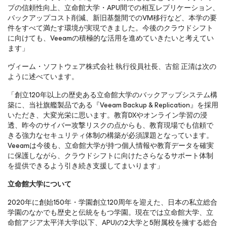
プの信頼性向上、立命館大学・APU間での相互レプリケーション、
バックアップコスト削減、新旧基盤間でのVM移行など、本学の要
件をすべて満たす環境が実現できました。今後のクラウドシフト
に向けても、Veeamの積極的な活用を進めていきたいと考えてい
ます」
ヴィーム・ソフトウェア株式会社 執行役員社長、古舘 正清は次の
ように述べています。
「創立120年以上の歴史ある立命館大学のバックアップシステム構
築に、当社旗艦製品である『Veeam Backup & Replication』を採用
いただき、大変光栄に思います。教育DXやオンライン学習の浸
透、昨今のサイバー攻撃リスクの点からも、教育現場でも信頼で
きる強力なセキュリティ体制の構築が必須課題となっています。
Veeamは今後も、立命館大学が持つ個人情報や教育データを確実
に保護しながら、クラウドシフトに向けたさらなるサポート体制
を提供できるよう引き続き支援してまいります」
立命館大学について
2020年に創始150年・学園創立120周年を迎えた、日本の私立総合
学園のなかでも歴史と伝統をもつ学園。現在では立命館大学、立
命館アジア太平洋大学(以下、APU)の2大学と5附属校を擁する総合