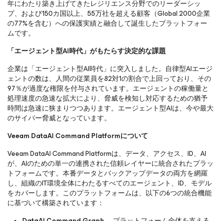
年にわたり築き上げてきたレジリエンス分野でのリーダーシッ
プ、および150カ国以上、55万社を超える顧客（Global 2000企業
の77%を含む）への保護実績と融合して誕生したプラットフォー
ムです。
「エージェント型AI時代」がもたらす決定的な課題
企業は「エージェント型AI時代」に突入しました。自律型AIエージ
ェントの数は、人間の従業員を82対1の割合で上回っており、その
97％が過度な権限を付与されています。エージェントの稼働量と
処理速度の急速な拡大により、脅威を検知し対応するための猶予
時間は急速に狭まりつつあります。エージェント型AIは、今や最大
のサイバー脅威となっています。
Veeam DataAI Command Platformについて
Veeam DataAI Command Platformは、データ、アクセス、ID、AI
が、AIのための単一の連携された信頼レイヤーに統合されたプラッ
トフォームです。本番データとバックアップデータの両方を網羅
し、組織のIT環境全体にわたるすべてのエージェント、ID、モデル
をカバーします。このプラットフォームは、以下の6つの統合機能
に基づいて構築されています：
DataAI Command Graph
— プラットフォーム全体を支える