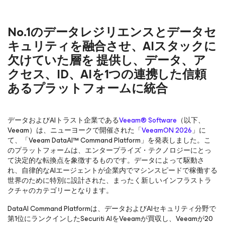
No.1のデータレジリエンスとデータセ
キュリティを融合させ、AIスタックに
欠けていた層を 提供し、データ、ア
クセス、ID、AIを1つの連携した信頼
あるプラットフォームに統合
データおよびAIトラスト企業である
Veeam® Software
（以下、
Veeam）は、ニューヨークで開催された「
VeeamON 2026
」に
て、「Veeam DataAI™ Command Platform」を発表しました。こ
のプラットフォームは、エンタープライズ・テクノロジーにとっ
て決定的な転換点を象徴するものです。データによって駆動さ
れ、自律的なAIエージェントが企業内でマシンスピードで稼働する
世界のために特別に設計された、まったく新しいインフラストラ
クチャのカテゴリーとなります。
DataAI Command Platformは、データおよびAIセキュリティ分野で
第1位にランクインしたSecuriti AIをVeeamが買収し、Veeamが20