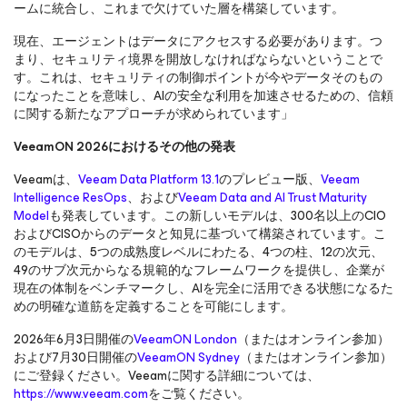
ームに統合し、これまで欠けていた層を構築しています。
現在、エージェントはデータにアクセスする必要があります。つ
まり、セキュリティ境界を開放しなければならないということで
す。これは、セキュリティの制御ポイントが今やデータそのもの
になったことを意味し、AIの安全な利用を加速させるための、信頼
に関する新たなアプローチが求められています」
VeeamON 2026におけるその他の発表
Veeamは、
Veeam Data Platform 13.1
のプレビュー版、
Veeam
Intelligence ResOps
、および
Veeam Data and AI Trust Maturity
Model
も発表しています。この新しいモデルは、300名以上のCIO
およびCISOからのデータと知見に基づいて構築されています。こ
のモデルは、5つの成熟度レベルにわたる、4つの柱、12の次元、
49のサブ次元からなる規範的なフレームワークを提供し、企業が
現在の体制をベンチマークし、AIを完全に活用できる状態になるた
めの明確な道筋を定義することを可能にします。
2026年6月3日開催の
VeeamON London
（またはオンライン参加）
および7月30日開催の
VeeamON Sydney
（またはオンライン参加）
にご登録ください。Veeamに関する詳細については、
https://www.veeam.com
をご覧ください。