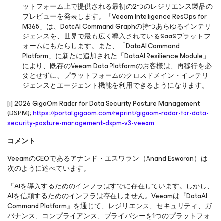
ットフォーム上で提供される最初の2つのレジリエンス製品の
プレビューを発表します。「Veeam Intelligence ResOps for
M365」は、DataAI Command Graphの持つあらゆるインテリ
ジェンスを、世界で最も広く導入されているSaaSプラットフ
ォームにもたらします。また、「DataAI Command
Platform」に新たに追加された「DataAI Resilience Module」
により、既存のVeeam Data Platformのお客様は、再移行を必
要とせずに、プラットフォームのクロスドメイン・インテリ
ジェンスとエージェント機能を利用できるようになります。
[i] 2026 GigaOm Radar for Data Security Posture Management
(DSPM);
https://portal.gigaom.com/reprint/gigaom-radar-for-data-
security-posture-management-dspm-v3-veeam
コメント
VeeamのCEOであるアナンド・エスワラン（Anand Eswaran）は
次のように述べています。
「AIを導入するためのインフラはすでに存在しています。しかし、
AIを信頼するためのインフラは存在しません。Veeamは『DataAI
Command Platform』を通じて、レジリエンス、セキュリティ、ガ
バナンス、コンプライアンス、プライバシーを1つのプラットフォ