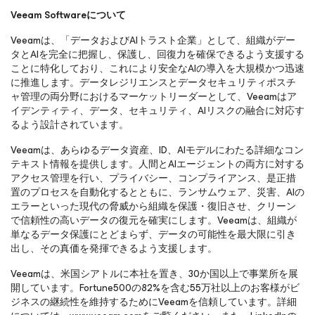
Veeam Softwareについて
Veeamは、「データおよびAIトラスト企業」として、組織がデー
タとAIを完全に把握し、保護し、回復力を確保できるよう支援する
ことに特化しており、これにより安全なAIの導入を大規模かつ迅速
に推進します。データレジリエンスとデータセキュリティポスチ
ャ管理の両分野におけるマーケットリーダーとして、Veeamはア
イデンティティ、データ、セキュリティ、AIリスクの融合に対応す
るよう設計されています。
Veeamは、あらゆるデータ資産、ID、AIモデルにわたる詳細なコン
テキスト情報を提供します。人間とAIエージェントの両方に対する
アクセス管理を行い、プライバシー、コンプライアンス、是正措
置のプロセスを自動化するとともに、ランサムウェア、災害、AIの
エラーといった現代の脅威から組織を保護・復旧させ、クリーン
で信頼性の高いデータの復元を確実にします。Veeamは、組織が
単なるデータ保護にとどまらず、データの可能性を最大限に引き
出し、その真価を発揮できるよう支援します。
Veeamは、米国シアトルに本社を置き、30か国以上で事業所を展
開しています。Fortune500の82%を含む55万社以上のお客様がビ
ジネスの継続性を維持するためにVeeamを信頼しています。詳細