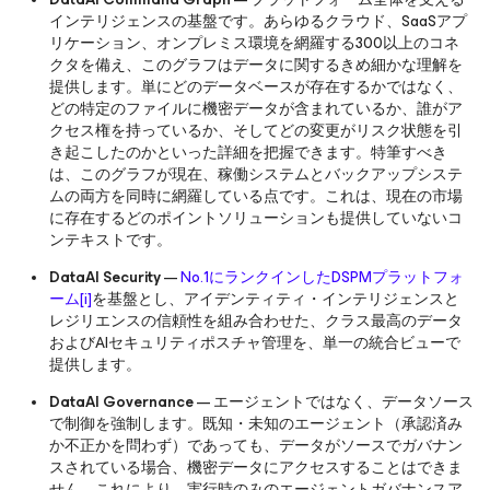
インテリジェンスの基盤です。あらゆるクラウド、SaaSアプ
リケーション、オンプレミス環境を網羅する300以上のコネ
クタを備え、このグラフはデータに関するきめ細かな理解を
提供します。単にどのデータベースが存在するかではなく、
どの特定のファイルに機密データが含まれているか、誰がア
クセス権を持っているか、そしてどの変更がリスク状態を引
き起こしたのかといった詳細を把握できます。特筆すべき
は、このグラフが現在、稼働システムとバックアップシステ
ムの両方を同時に網羅している点です。これは、現在の市場
に存在するどのポイントソリューションも提供していないコ
ンテキストです。
DataAI Security
—
No.1にランクインしたDSPMプラットフォ
ーム
[i]
を基盤とし、アイデンティティ・インテリジェンスと
レジリエンスの信頼性を組み合わせた、クラス最高のデータ
およびAIセキュリティポスチャ管理を、単一の統合ビューで
提供します。
DataAI Governance
— エージェントではなく、データソース
で制御を強制します。既知・未知のエージェント（承認済み
か不正かを問わず）であっても、データがソースでガバナン
スされている場合、機密データにアクセスすることはできま
せん。これにより、実行時のみのエージェントガバナンスア