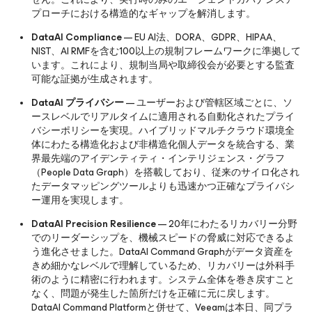
プローチにおける構造的なギャップを解消します。
DataAI Compliance
— EU AI法、DORA、GDPR、HIPAA、
NIST、AI RMFを含む100以上の規制フレームワークに準拠して
います。これにより、規制当局や取締役会が必要とする監査
可能な証拠が生成されます。
DataAI プライバシー
— ユーザーおよび管轄区域ごとに、ソ
ースレベルでリアルタイムに適用される自動化されたプライ
バシーポリシーを実現。ハイブリッドマルチクラウド環境全
体にわたる構造化および非構造化個人データを統合する、業
界最先端のアイデンティティ・インテリジェンス・グラフ
（People Data Graph）を搭載しており、従来のサイロ化され
たデータマッピングツールよりも迅速かつ正確なプライバシ
ー運用を実現します。
DataAI Precision Resilience
— 20年にわたるリカバリー分野
でのリーダーシップを、機械スピードの脅威に対応できるよ
う進化させました。DataAI Command Graphがデータ資産を
きめ細かなレベルで理解しているため、リカバリーは外科手
術のように精密に行われます。システム全体を巻き戻すこと
なく、問題が発生した箇所だけを正確に元に戻します。
DataAI Command Platformと併せて、Veeamは本日、同プラ