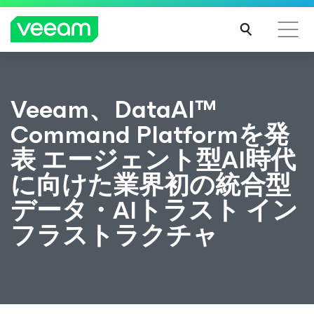
CrowdStrikeのコンテンツ更新によって影響を受け
Veeam、DataAI™
るお客様向けのVeeamのガイダンス
Command Platformを発
続き
を読
表 エージェント型AI時代
む
に向けた業界初の統合型
データ・AIトラスト イン
フラストラクチャ