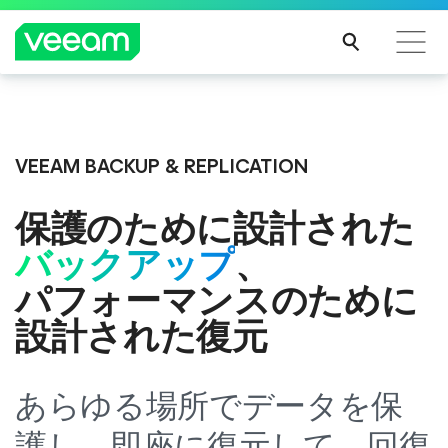
CrowdStrikeのコンテンツ更新によって影響を受け
Veeam DataAI Command Platform
。
1つのプラ
るお客様向けのVeeamのガイダンス
ットフォーム。フルコントロール。
VEEAM BACKUP & REPLICATION
続き
を読
保護のために設計された
む
今すぐ詳細を見る
バックアップ
、
パフォーマンスのために
設計された復元
あらゆる場所でデータを保
護し、即座に復元して、回復