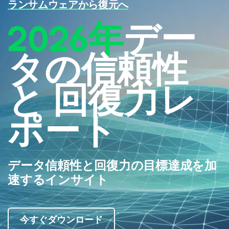
ランサムウェアから復元へ
2026年
デー
タの信頼性
と
回復力レ
ポート
データ信頼性と回復力の目標達成を加
速するインサイト
今すぐダウンロード