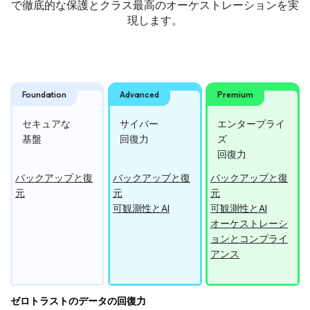
で徹底的な保護とクラス最高のオーケストレーションを実
現します。
Foundation
Advanced
Premium
セキュアな
サイバー
エンター
プライ
基盤
回復力
ズ
回復力
バックアップと復
バックアップと復
バックアップと復
元
元
元
可観測性とAI
可観測性とAI
オーケストレーシ
ョンとコンプライ
アンス
ゼロトラストのデータの回復力