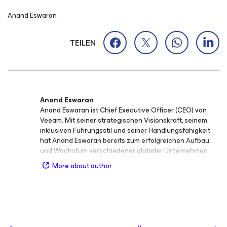
Anand Eswaran
TEILEN
Anand Eswaran
Anand Eswaran ist Chief Executive Officer (CEO) von
Veeam. Mit seiner strategischen Visionskraft, seinem
inklusiven Führungsstil und seiner Handlungsfähigkeit
hat Anand Eswaran bereits zum erfolgreichen Aufbau
und Wachstum verschiedener globaler Unternehmen
beigetragen. Vor seinem Wechsel zu Veeam brachte er
More about author
als President und Chief Operating Officer (COO) von
RingCentral das Unternehmen auf Innovations- und
Wachstumskurs. Zuvor verantwortete er bei Microsoft
das weltweite Geschäft mit Großkunden und dem
öffentlichen Sektor. Zu Beginn seiner Laufbahn bei
Microsoft leitete er ein globales Team aus 24.000