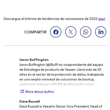
Descargue el Informe de tendencias de ransomware de 2022
aquí
.
COMPARTIR
Jason Buffington
Jason Buffington (@JBuff) es vicepresidente del equipo
de Estrategia de producto de Veeam. Lleva más de 30
años en el sector de la protección de datos, trabajando
en una amplia variedad de soluciones de backup,
replicación/failover y BC/DR de Microsoft y otros
proveedores. Antes de unirse al equipo de Veeam, Jason
More about author
desempeñó el cargo de Analista jefe en Enterprise
Strategy Group (ESG) desde el que daba cobertura a
Dave Russell
una amplia selección de fabricantes y proveedores de
Dave Russell is Veeam’s Senior Vice President, Head of
soluciones de protección de datos dentro de la industria