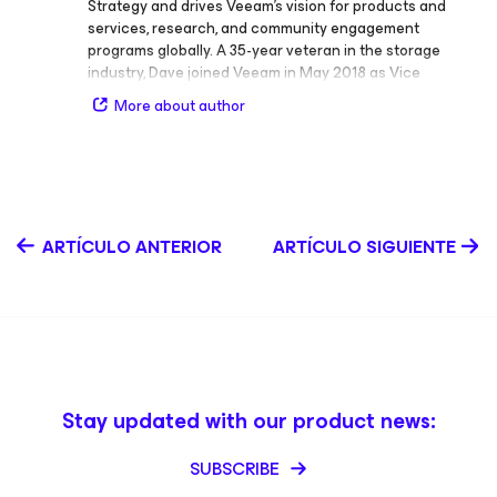
Strategy and drives Veeam’s vision for products and
de TI. Fuera del campo de la TI, Jason es un voluntario
services, research, and community engagement
muy activo dentro de la organización Boy Scouts of
programs globally. A 35-year veteran in the storage
America. En Veeam, Jason centra sus esfuerzos en
industry, Dave joined Veeam in May 2018 as Vice
acelerar el éxito de los clientes empresariales a través
President of Enterprise Strategy. Prior to Veeam, he held
de las principales alianzas de Veeam, impulsar proyectos
More about author
the role of Vice President and Distinguished Analyst at
especiales estratégicos, evangelizar mediante el
Gartner, focusing on storage strategies and
liderazgo de opinión en los principales eventos del
technologies, with an emphasis on backup/recovery, and
sector, y comunicar la estrategia y visión a largo plazo
was also the lead author of Magic Quadrant for Data
de Veeam.
Center Backup & Recovery Solutions from 2005 to 2018.
Before Gartner, Dave spent over 15 years at IBM in
ARTÍCULO ANTERIOR
ARTÍCULO SIGUIENTE
Storage Research and Development as a Software
Engineer in mainframe backup/recovery and as a
manager of Product Development, Architecture, and
Strategy teams for distributed systems backup/recovery
and storage solutions. LinkedIn X
Stay updated with our product news:
SUBSCRIBE