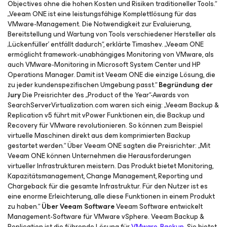
Objectives ohne die hohen Kosten und Risiken traditioneller Tools.“
„Veeam ONE ist eine leistungsfähige Komplettlösung für das
VMware-Management. Die Notwendigkeit zur Evaluierung,
Bereitstellung und Wartung von Tools verschiedener Hersteller als
‚Lückenfüller’ entfällt dadurch“, erklärte Timashev. „Veeam ONE
ermöglicht framework-unabhängiges Monitoring von VMware, als
auch VMware-Monitoring in Microsoft System Center und HP
Operations Manager. Damit ist Veeam ONE die einzige Lösung, die
zu jeder kundenspezifischen Umgebung passt.“
Begründung der
Jury
Die Preisrichter des „Product of the Year“-Awards von
SearchServerVirtualization.com waren sich einig: „Veeam Backup &
Replication v5 führt mit vPower Funktionen ein, die Backup und
Recovery für VMware revolutionieren. So können zum Beispiel
virtuelle Maschinen direkt aus dem komprimierten Backup
gestartet werden.“ Über Veeam ONE sagten die Preisrichter: „Mit
Veeam ONE können Unternehmen die Herausforderungen
virtueller Infrastrukturen meistern. Das Produkt bietet Monitoring,
Kapazitätsmanagement, Change Management, Reporting und
Chargeback für die gesamte Infrastruktur. Für den Nutzer ist es
eine enorme Erleichterung, alle diese Funktionen in einem Produkt
zu haben.“
Über Veeam Software
Veeam Software entwickelt
Management-Software für VMware vSphere. Veeam Backup &
Replication ist die führende Lösung für
VMware-Backup
. Sie bietet