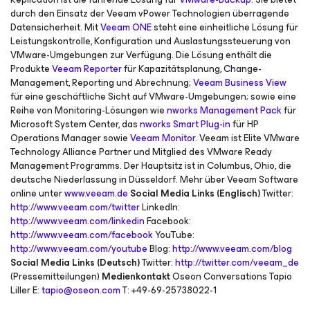
durch den Einsatz der Veeam vPower Technologien überragende
Datensicherheit. Mit
Veeam ONE
steht eine einheitliche Lösung für
Leistungskontrolle, Konfiguration und Auslastungssteuerung von
VMware-Umgebungen zur Verfügung. Die Lösung enthält die
Produkte
Veeam Reporter
für Kapazitätsplanung, Change-
Management, Reporting und Abrechnung;
Veeam Business View
für eine geschäftliche Sicht auf VMware-Umgebungen; sowie eine
Reihe von Monitoring-Lösungen wie
nworks Management Pack
für
Microsoft System Center, das
nworks Smart Plug-in
für HP
Operations Manager sowie
Veeam Monitor
. Veeam ist Elite VMware
Technology Alliance Partner und Mitglied des VMware Ready
Management Programms. Der Hauptsitz ist in Columbus, Ohio, die
deutsche Niederlassung in Düsseldorf. Mehr über Veeam Software
online unter
www.veeam.de
Social Media Links (Englisch)
Twitter:
http://www.veeam.com/twitter
LinkedIn:
http://www.veeam.com/linkedin
Facebook:
http://www.veeam.com/facebook
YouTube:
http://www.veeam.com/youtube
Blog:
http://www.veeam.com/blog
Social Media Links (Deutsch)
Twitter:
http://twitter.com/veeam_de
(Pressemitteilungen)
Medienkontakt
Oseon Conversations Tapio
Liller E:
tapio@oseon.com
T: +49-69-25738022-1