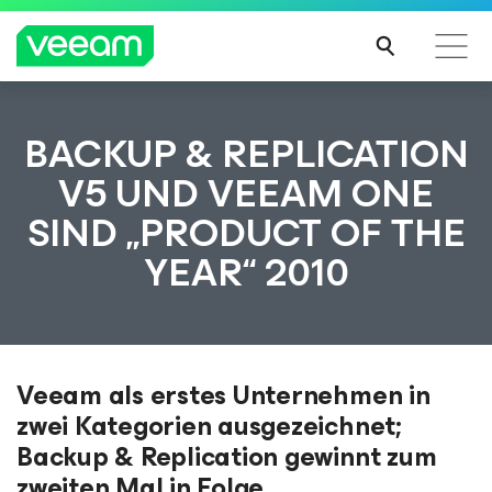
Hinweise von Veeam für Kunden, die vom Content-
BACKUP & REPLICATION
Update von CrowdStrike betroffen sind
V5 UND VEEAM ONE
MEH
SIND „PRODUCT OF THE
R
ERFA
YEAR“ 2010
HRE
N
Veeam als erstes Unternehmen in
zwei Kategorien ausgezeichnet;
Backup & Replication gewinnt zum
zweiten Mal in Folge