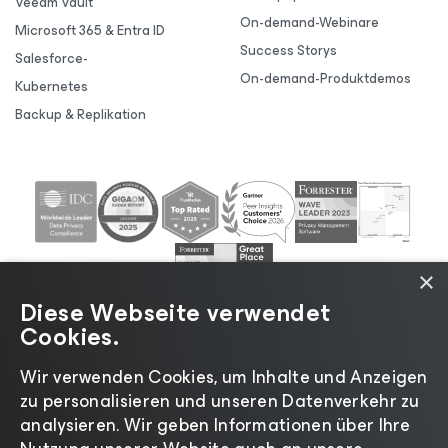
Veeam Vault
On-demand-Webinare
Microsoft 365 & Entra ID
Success Storys
Salesforce-
On-demand-Produktdemos
Kubernetes
Backup & Replikation
×
Diese Webseite verwendet
Cookies.
Wir verwenden Cookies, um Inhalte und Anzeigen
zu personalisieren und unseren Datenverkehr zu
©2026 Veeam® Software |
Datenschutzrichtlinie
|
analysieren. Wir geben Informationen über Ihre
Cookies
|
Rechtliches
|
Lizenzierungsrichtlinie
|