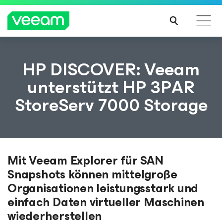
Hinweise von Veeam für Kunden, die vom Content-
HP DISCOVER: Veeam
Update von CrowdStrike betroffen sind
unterstützt HP 3PAR
MEH
StoreServ 7000 Storage
R
ERFA
HRE
N
Mit Veeam Explorer für SAN
Snapshots können mittelgroße
Organisationen leistungsstark und
einfach Daten virtueller Maschinen
wiederherstellen