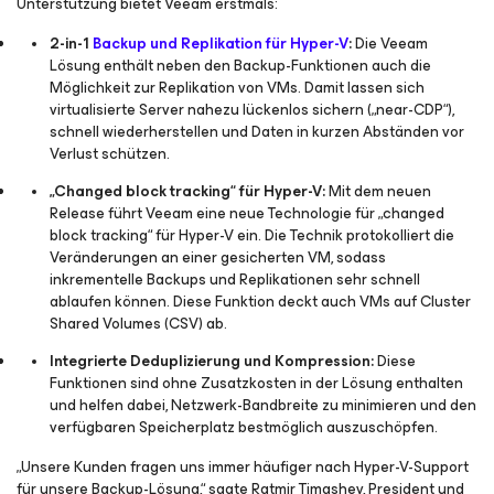
Unterstützung bietet Veeam erstmals:
2-in-1
Backup und Replikation für Hyper-V
:
Die Veeam
Lösung enthält neben den Backup-Funktionen auch die
Möglichkeit zur Replikation von VMs. Damit lassen sich
virtualisierte Server nahezu lückenlos sichern („near-CDP“),
schnell wiederherstellen und Daten in kurzen Abständen vor
Verlust schützen.
„Changed block tracking“ für Hyper-V:
Mit dem neuen
Release führt Veeam eine neue Technologie für „changed
block tracking“ für Hyper-V ein. Die Technik protokolliert die
Veränderungen an einer gesicherten VM, sodass
inkrementelle Backups und Replikationen sehr schnell
ablaufen können. Diese Funktion deckt auch VMs auf Cluster
Shared Volumes (CSV) ab.
Integrierte Deduplizierung und Kompression:
Diese
Funktionen sind ohne Zusatzkosten in der Lösung enthalten
und helfen dabei, Netzwerk-Bandbreite zu minimieren und den
verfügbaren Speicherplatz bestmöglich auszuschöpfen.
„Unsere Kunden fragen uns immer häufiger nach Hyper-V-Support
für unsere Backup-Lösung,“ sagte Ratmir Timashev, President und