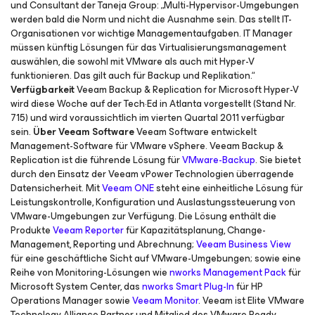
und Consultant der Taneja Group: „Multi-Hypervisor-Umgebungen
werden bald die Norm und nicht die Ausnahme sein. Das stellt IT-
Organisationen vor wichtige Managementaufgaben. IT Manager
müssen künftig Lösungen für das Virtualisierungsmanagement
auswählen, die sowohl mit VMware als auch mit Hyper-V
funktionieren. Das gilt auch für Backup und Replikation.“
Verfügbarkeit
Veeam Backup & Replication for Microsoft Hyper-V
wird diese Woche auf der Tech·Ed in Atlanta vorgestellt (Stand Nr.
715) und wird voraussichtlich im vierten Quartal 2011 verfügbar
sein.
Über Veeam Software
Veeam Software entwickelt
Management-Software für VMware vSphere. Veeam Backup &
Replication ist die führende Lösung für
VMware-Backup
. Sie bietet
durch den Einsatz der Veeam vPower Technologien überragende
Datensicherheit. Mit
Veeam ONE
steht eine einheitliche Lösung für
Leistungskontrolle, Konfiguration und Auslastungssteuerung von
VMware-Umgebungen zur Verfügung. Die Lösung enthält die
Produkte
Veeam Reporter
für Kapazitätsplanung, Change-
Management, Reporting und Abrechnung;
Veeam Business View
für eine geschäftliche Sicht auf VMware-Umgebungen; sowie eine
Reihe von Monitoring-Lösungen wie
nworks Management Pack
für
Microsoft System Center, das
nworks Smart Plug-In
für HP
Operations Manager sowie
Veeam Monitor
. Veeam ist Elite VMware
Technology Alliance Partner und Mitglied des VMware Ready