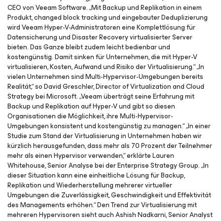
CEO von Veeam Software. „Mit Backup und Replikation in einem
Produkt, changed block tracking und eingebauter Deduplizierung
wird Veeam Hyper-V-Administratoren eine Komplettlösung für
Datensicherung und Disaster Recovery virtualisierter Server
bieten. Das Ganze bleibt zudem leicht bedienbar und
kostengünstig. Damit sinken für Unternehmen, die mit Hyper-V
virtualisieren, Kosten, Aufwand und Risiko der Virtualisierung.“ „In
vielen Unternehmen sind Multi-Hypervisor-Umgebungen bereits
Realität,“ so David Greschler, Director of Virtualization and Cloud
Strategy bei Microsoft. „Veeam überträgt seine Erfahrung mit
Backup und Replikation auf Hyper-V und gibt so diesen
Organisationen die Möglichkeit, ihre Multi-Hypervisor-
Umgebungen konsistent und kostengünstig zu managen.“ „In einer
Studie zum Stand der Virtualisierung in Unternehmen haben wir
kürzlich herausgefunden, dass mehr als 70 Prozent der Teilnehmer
mehr als einen Hypervisor verwenden,“ erklärte Lauren
Whitehouse, Senior Analyse bei der Enterprise Strategy Group. „In
dieser Situation kann eine einheitliche Lösung für Backup,
Replikation und Wiederherstellung mehrerer virtueller
Umgebungen die Zuverlässigkeit, Geschwindigkeit und Effektivität
des Managements erhöhen.“ Den Trend zur Virtualisierung mit
mehreren Hypervisoren sieht auch Ashish Nadkarni, Senior Analyst