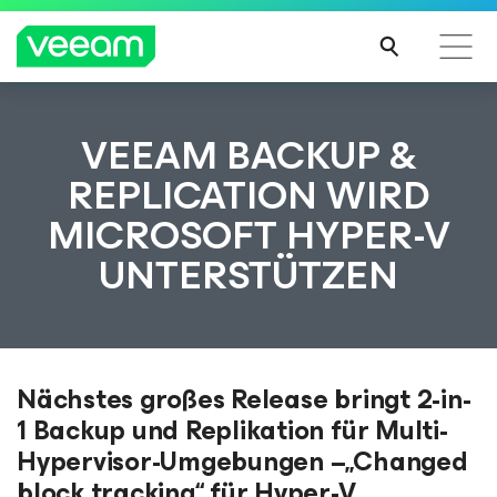
Hinweise von Veeam für Kunden, die vom Content-
VEEAM BACKUP &
Update von CrowdStrike betroffen sind
REPLICATION WIRD
MEH
MICROSOFT HYPER-V
R
ERFA
UNTERSTÜTZEN
HRE
N
Nächstes großes Release bringt 2-in-
1 Backup und Replikation für Multi-
Hypervisor-Umgebungen –„Changed
block tracking“ für Hyper-V