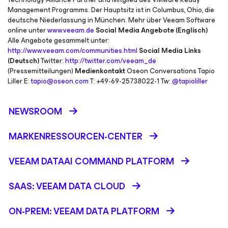
Management Programms. Der Hauptsitz ist in Columbus, Ohio, die
deutsche Niederlassung in München. Mehr über Veeam Software
online unter
www.veeam.de
Social Media Angebote (Englisch)
Alle Angebote gesammelt unter:
http://www.veeam.com/communities.html
Social Media Links
(Deutsch)
Twitter:
http://twitter.com/veeam_de
(Pressemitteilungen)
Medienkontakt
Oseon Conversations Tapio
Liller E:
tapio@oseon.com
T: +49-69-25738022-1 Tw:
@tapioliller
NEWSROOM
MARKENRESSOURCEN-CENTER
VEEAM DATAAI COMMAND PLATFORM
SAAS: VEEAM DATA CLOUD
ON-PREM: VEEAM DATA PLATFORM