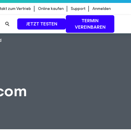
takt zum Vertrieb
Online kaufen
Support
Anmelden
TERMIN
JETZT TESTEN
VEREINBAREN
d
dStrike
MEHR ERFAHREN
.com