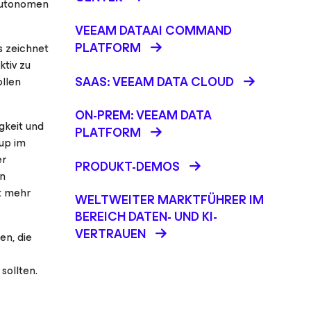
 autonomen
VEEAM DATAAI COMMAND
PLATFORM
s zeichnet
ktiv zu
SAAS: VEEAM DATA CLOUD
ollen
ON-PREM: VEEAM DATA
gkeit und
PLATFORM
up im
er
PRODUKT-DEMOS
en
t mehr
WELTWEITER MARKTFÜHRER IM
BEREICH DATEN- UND KI-
VERTRAUEN
en, die
sollten.