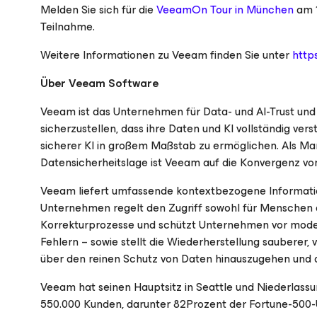
Melden Sie sich für die
VeeamOn Tour in München
am 1
Teilnahme.
Weitere Informationen zu Veeam finden Sie unter
http
Über Veeam Software
Veeam ist das Unternehmen für Data- und AI-Trust und h
sicherzustellen, dass ihre Daten und KI vollständig ve
sicherer KI in großem Maßstab zu ermöglichen. Als Ma
Datensicherheitslage ist Veeam auf die Konvergenz von 
Veeam liefert umfassende kontextbezogene Informatio
Unternehmen regelt den Zugriff sowohl für Menschen a
Korrekturprozesse und schützt Unternehmen vor mode
Fehlern – sowie stellt die Wiederherstellung sauberer
über den reinen Schutz von Daten hinauszugehen und de
Veeam hat seinen Hauptsitz in Seattle und Niederlass
550.000 Kunden, darunter 82Prozent der Fortune-500-