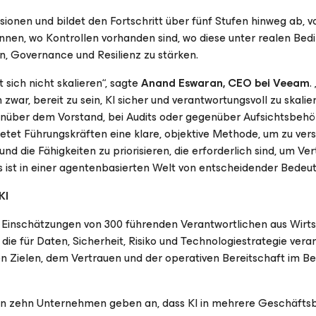
ionen und bildet den Fortschritt über fünf Stufen hinweg ab, v
nnen, wo Kontrollen vorhanden sind, wo diese unter realen Be
n, Governance und Resilienz zu stärken.
t sich nicht skalieren“, sagte
Anand Eswaran, CEO bei Veeam
.
ar, bereit zu sein, KI sicher und verantwortungsvoll zu skalier
enüber dem Vorstand, bei Audits oder gegenüber Aufsichtsbeh
etet Führungskräften eine klare, objektive Methode, um zu ver
und die Fähigkeiten zu priorisieren, die erforderlich sind, um Ver
es ist in einer agentenbasierten Welt von entscheidender Bedeut
KI
en Einschätzungen von 300 führenden Verantwortlichen aus Wirt
die für Daten, Sicherheit, Risiko und Technologiestrategie vera
den Zielen, dem Vertrauen und der operativen Bereitschaft im Be
on zehn Unternehmen geben an, dass KI in mehrere Geschäfts