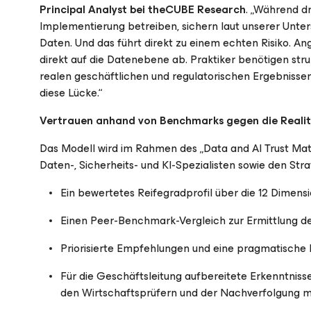
Principal Analyst bei theCUBE Research
. „Während dr
Implementierung betreiben, sichern laut unserer Unters
Daten. Und das führt direkt zu einem echten Risiko. Ang
direkt auf die Datenebene ab. Praktiker benötigen stru
realen geschäftlichen und regulatorischen Ergebnissen
diese Lücke.“
Vertrauen anhand von Benchmarks gegen die Realit
Das Modell wird im Rahmen des „Data and AI Trust Ma
Daten-, Sicherheits- und KI-Spezialisten sowie den Str
Ein bewertetes Reifegradprofil über die 12 Dimens
Einen Peer-Benchmark-Vergleich zur Ermittlung der
Priorisierte Empfehlungen und eine pragmatische 
Für die Geschäftsleitung aufbereitete Erkenntniss
den Wirtschaftsprüfern und der Nachverfolgung me