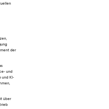
tuellen
zen,
igung
ement der
as
ce- und
 und KI-
ehmen,
it über
trieb