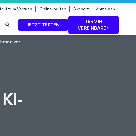
takt zum Vertrieb
Online kaufen
Support
Anmelden
TERMIN
JETZT TESTEN
VEREINBAREN
nehmen vor
dStrike
MEHR ERFAHREN
KI-