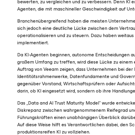
bewerten, zu vergleichen und zu verbessern. Denn KI e
Agenten, die mit maschineller Geschwindigkeit auf Un
Branchenübergreifend haben die meisten Unternehmen 
sich jedoch eine deutliche Lücke zwischen dem Vertraue
operationalisieren und zu steuern. Dazu haben weitau
implementiert.
Da KI-Agenten beginnen, autonome Entscheidungen au
großem Umfang zu treffen, wird diese Lücke zu einem
Auftrag von Veeam zeigen, dass Unternehmen bei der E
Identitätsrahmenwerke, Datenfundamente und Governan
gegenüber Vorstand, Wirtschaftsprüfern oder Aufsicht
darin, ob KI eingesetzt wird, sondern ob ihre Handlunge
Das „Data and AI Trust Maturity Model“ wurde entwicke
Diskrepanz zwischen wahrgenommenem Reifegrad und d
Führungskräften einen unabhängigen Überblick darüber,
Auf diese Weise hilft es Verantwortlichen dabei, den S
produktionsreifen KI zu vollziehen.