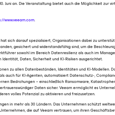
0. Juni an. Die Veranstaltung bietet auch die Möglichkeit zur vir
s://www.veeam.com
.
at sich darauf spezialisiert, Organisationen dabei zu unterstüt
rstanden, gesichert und widerstandsfähig sind, um die Beschleun
rktführer sowohl im Bereich Datenresilienz als auch im Manag
Identität, Daten, Sicherheit und KI-Risiken ausgerichtet.
nen zu allen Datenbeständen, Identitäten und KI-Modellen. D
ls auch für KI-Agenten, automatisiert Datenschutz-, Complian
rnen Bedrohungen – einschließlich Ransomware, Katastrophen
, vertrauenswürdiger Daten sicher. Veeam ermöglicht es Untern
ren volles Potenzial zu aktivieren und freizusetzen.
ungen in mehr als 30 Ländern. Das Unternehmen schützt weltwe
Unternehmen, die auf Veeam vertrauen, um ihren Geschäftsbe