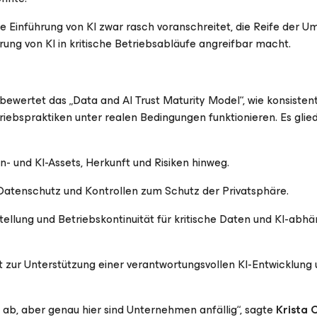
Einführung von KI zwar rasch voranschreitet, die Reife der U
ung von KI in kritische Betriebsabläufe angreifbar macht.
 bewertet das „Data and AI Trust Maturity Model“, wie konsistent
iebspraktiken unter realen Bedingungen funktionieren. Es glie
 und KI-Assets, Herkunft und Risiken hinweg.
 Datenschutz und Kontrollen zum Schutz der Privatsphäre.
ellung und Betriebskontinuität für kritische Daten und KI-abhä
zur Unterstützung einer verantwortungsvollen KI-Entwicklung 
 ab, aber genau hier sind Unternehmen anfällig“, sagte
Krista 