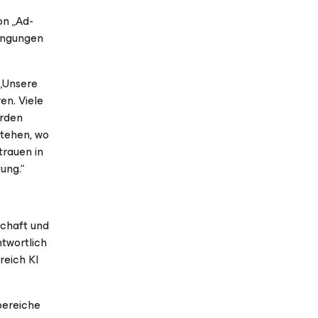
on „Ad-
dingungen
 „Unsere
en. Viele
örden
stehen, wo
trauen in
ung.“
schaft und
ntwortlich
reich KI
bereiche