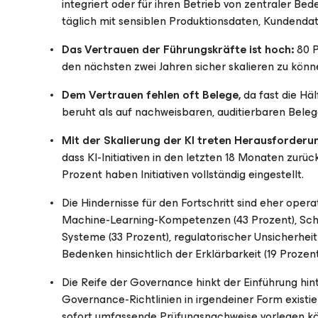
integriert oder für ihren Betrieb von zentraler Be
täglich mit sensiblen Produktionsdaten, Kundend
Das Vertrauen der Führungskräfte ist hoch:
80 P
den nächsten zwei Jahren sicher skalieren zu könn
Dem Vertrauen fehlen oft Belege,
da fast die Häl
beruht als auf nachweisbaren, auditierbaren Beleg
Mit der Skalierung der KI treten Herausforderu
dass KI-Initiativen in den letzten 18 Monaten zur
Prozent haben Initiativen vollständig eingestellt.
Die Hindernisse für den Fortschritt sind eher oper
Machine-Learning-Kompetenzen (43 Prozent), Schwi
Systeme (33 Prozent), regulatorischer Unsicherheit
Bedenken hinsichtlich der Erklärbarkeit (19 Prozent
Die Reife der Governance hinkt der Einführung hi
Governance-Richtlinien in irgendeiner Form existie
sofort umfassende Prüfungsnachweise vorlegen kö