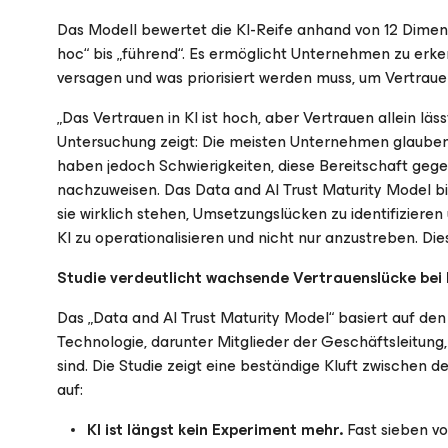
Das Modell bewertet die KI-Reife anhand von 12 Dimens
hoc“ bis „führend“. Es ermöglicht Unternehmen zu erke
versagen und was priorisiert werden muss, um Vertraue
„Das Vertrauen in KI ist hoch, aber Vertrauen allein läss
Untersuchung zeigt: Die meisten Unternehmen glauben zw
haben jedoch Schwierigkeiten, diese Bereitschaft geg
nachzuweisen. Das Data and AI Trust Maturity Model bi
sie wirklich stehen, Umsetzungslücken zu identifizieren 
KI zu operationalisieren und nicht nur anzustreben. Di
Studie verdeutlicht wachsende Vertrauenslücke bei 
Das „Data and AI Trust Maturity Model“ basiert auf d
Technologie, darunter Mitglieder der Geschäftsleitung, 
sind. Die Studie zeigt eine beständige Kluft zwischen 
auf:
KI ist längst kein Experiment mehr.
Fast sieben v