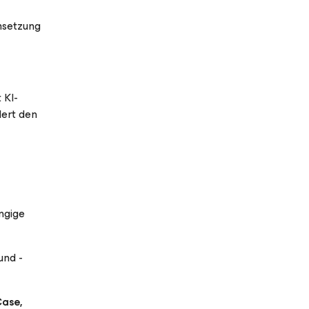
msetzung
 KI-
dert den
ngige
und -
Case,