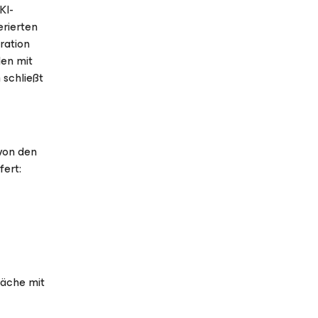
KI-
erierten
tration
len mit
 schließt
von den
fert:
räche mit