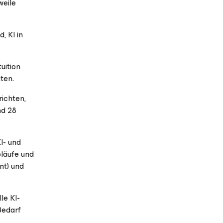
weile
, KI in
uition
ten.
ichten,
nd 28
I- und
bläufe und
nt) und
le KI-
Bedarf