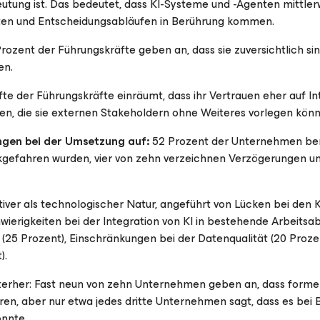
deutung ist. Das bedeutet, dass KI-Systeme und -Agenten mittler
aten und Entscheidungsabläufen in Berührung kommen.
rozent der Führungskräfte geben an, dass sie zuversichtlich sind
en.
fte der Führungskräfte einräumt, dass ihr Vertrauen eher auf Int
en, die sie externen Stakeholdern ohne Weiteres vorlegen könn
ngen bei der Umsetzung auf:
52 Prozent der Unternehmen ber
ückgefahren wurden, vier von zehn verzeichnen Verzögerungen u
ativer als technologischer Natur, angeführt von Lücken bei den K
erigkeiten bei der Integration von KI in bestehende Arbeitsa
 (25 Prozent), Einschränkungen bei der Datenqualität (20 Proze
).
nterher: Fast neun von zehn Unternehmen geben an, dass formel
ren, aber nur etwa jedes dritte Unternehmen sagt, dass es bei 
nnte.