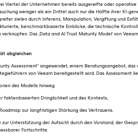
ei Viertel der Unternehmen bereits ausgereifte oder operative 
uchung weniger als ein Drittel auch nur die Hälfte ihrer KI-gen
reifer zielen durch Inferenz, Manipulation, Vergiftung und Exfil
kturierte, benchmarkbasierte Einblicke, die technische Kontrol
 verknüpfen. Das ‚Data and AI Trust Maturity Model‘ von Veeam
ät abgleichen
turity Assessment“ angewendet, einem Beratungsangebot, das 
ategieführern von Veeam bereitgestellt wird. Das Assessment lie
ionen des Modells hinweg.
 faktenbasierten Dringlichkeit und des Kontexts,
Roadmap zur langfristigen Stärkung des Vertrauens.
e zur Unterstützung der Aufsicht durch den Vorstand, der Gesp
ssbarer Fortschritte.