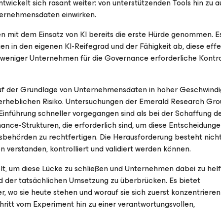
ntwickelt sich rasant weiter: von unterstützenden Tools hin zu
ternehmensdaten einwirken.
mit dem Einsatz von KI bereits die erste Hürde genommen. E
n in den eigenen KI-Reifegrad und der Fähigkeit ab, diese effe
s weniger Unternehmen für die Governance erforderliche Kontr
f der Grundlage von Unternehmensdaten in hoher Geschwindi
 erheblichen Risiko. Untersuchungen der Emerald Research Gro
inführung schneller vorgegangen sind als bei der Schaffung d
ce-Strukturen, die erforderlich sind, um diese Entscheidung
sbehörden zu rechtfertigen. Die Herausforderung besteht nich
n verstanden, kontrolliert und validiert werden können.
lt, um diese Lücke zu schließen und Unternehmen dabei zu helf
er tatsächlichen Umsetzung zu überbrücken. Es bietet
 wo sie heute stehen und worauf sie sich zuerst konzentrieren 
chritt vom Experiment hin zu einer verantwortungsvollen,