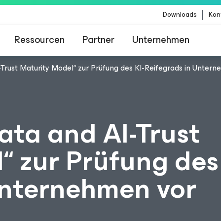
Downloads
Kon
Ressourcen
Partner
Unternehmen
-Trust Maturity Model“ zur Prüfung des KI-Reifegrads in Unter
m für Kunden, die vom Content-Update von Crow
betroffen sind
ata and AI-Trust
“ zur Prüfung des 
Unternehmen vor