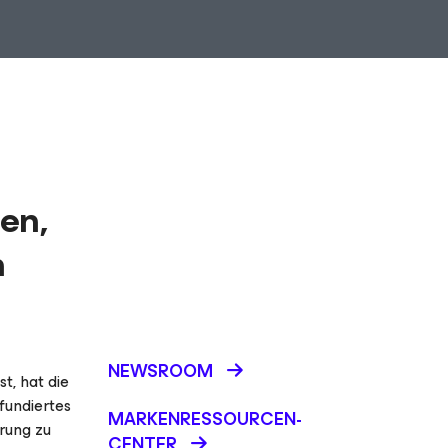
en,
h
NEWSROOM
t, hat die
fundiertes
MARKENRESSOURCEN-
erung zu
CENTER