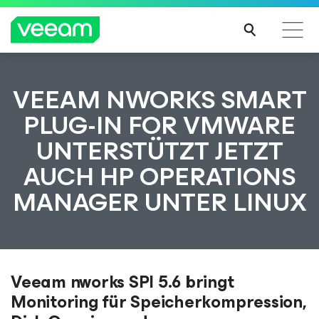
Hinweise von Veeam für Kunden, die vom Content-
VEEAM NWORKS SMART
Update von CrowdStrike betroffen sind
PLUG-IN FOR VMWARE
MEH
UNTERSTÜTZT JETZT
R
ERFA
AUCH HP OPERATIONS
HRE
N
MANAGER UNTER LINUX
Veeam nworks SPI 5.6 bringt
Monitoring für Speicherkompression,