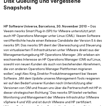
Disk Queuing und vergessene
Snapshots
HP Software Universe, Barcelona, 30. November 2010 –
Das
Veeam nworks Smart Plug-In (SPI) for VMware unterstützt jetzt
auch HP Operations Manager unter Linux (OML). Veeam Software
veröffentlichte heute einen Release Candidate der Version 5.6 des
nworks SPI. Das nworks SPI dient der Überwachung und Steuerung
von virtualisierten IT-Infrastrukturen unter VMware direkt aus der
Managementumgebung HP Operations Manager. „Wir erleben ein
wachsendes Interesse an HP Operations Manager (OM) auf Linux,
sowohl von neuen Kunden als auch von bestehenden Abnehmern,
die von anderen Operations Manager Plattformen migrieren
wollen“, sagt Alec King, Direktor Produktmanagement bei Veeam
Software. „Mit dem Update unseres Management-Tools reagieren
wir auf den Bedarf unserer Kunden nach Unterstützung aller
Versionen von OM und freuen uns über die Partnerschaft mit HP in
dieser strategischen Richtung.“ Das nworks SPI bietet verteiltes
Monitoring und Management der VMware-Infrastruktur (VMware
vSphere 4 und VI3) und ist durch VMware und HP zertifiziert.