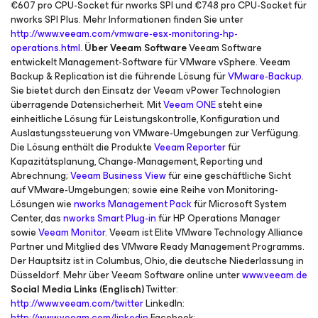
€607 pro CPU-Socket für nworks SPI und €748 pro CPU-Socket für
nworks SPI Plus. Mehr Informationen finden Sie unter
http://www.veeam.com/vmware-esx-monitoring-hp-
operations.html
.
Über Veeam Software
Veeam Software
entwickelt Management-Software für VMware vSphere. Veeam
Backup & Replication ist die führende Lösung für
VMware-Backup
.
Sie bietet durch den Einsatz der Veeam vPower Technologien
überragende Datensicherheit. Mit
Veeam ONE
steht eine
einheitliche Lösung für Leistungskontrolle, Konfiguration und
Auslastungssteuerung von VMware-Umgebungen zur Verfügung.
Die Lösung enthält die Produkte
Veeam Reporter
für
Kapazitätsplanung, Change-Management, Reporting und
Abrechnung;
Veeam Business View
für eine geschäftliche Sicht
auf VMware-Umgebungen; sowie eine Reihe von Monitoring-
Lösungen wie
nworks Management Pack
für Microsoft System
Center, das
nworks Smart Plug-in
für HP Operations Manager
sowie
Veeam Monitor
. Veeam ist Elite VMware Technology Alliance
Partner und Mitglied des VMware Ready Management Programms.
Der Hauptsitz ist in Columbus, Ohio, die deutsche Niederlassung in
Düsseldorf. Mehr über Veeam Software online unter
www.veeam.de
Social Media Links (Englisch)
Twitter:
http://www.veeam.com/twitter
LinkedIn:
http://www.veeam.com/linkedin
Facebook: