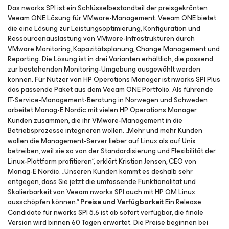
Das nworks SPI ist ein Schlüsselbestandteil der preisgekrönten
Veeam ONE Lösung für VMware-Management. Veeam ONE bietet
die eine Lösung zur Leistungsoptimierung, Konfiguration und
Ressourcenauslastung von VMware-Infrastrukturen durch
VMware Monitoring, Kapazitätsplanung, Change Management und
Reporting. Die Lösung ist in drei Varianten erhältlich, die passend
zur bestehenden Monitoring-Umgebung ausgewählt werden
können. Für Nutzer von HP Operations Manager ist nworks SPI Plus
das passende Paket aus dem Veeam ONE Portfolio. Als führende
IT-Service-Management-Beratung in Norwegen und Schweden
arbeitet Manag-E Nordic mit vielen HP Operations Manager
Kunden zusammen, die ihr VMware-Management in die
Betriebsprozesse integrieren wollen. „Mehr und mehr Kunden
wollen die Management-Server lieber auf Linux als auf Unix
betreiben, weil sie so von der Standardisierung und Flexibilität der
Linux-Plattform profitieren“, erklärt Kristian Jensen, CEO von
Manag-E Nordic. „Unseren Kunden kommt es deshalb sehr
entgegen, dass Sie jetzt die umfassende Funktionalität und
Skalierbarkeit von Veeam nworks SPI auch mit HP OM Linux
ausschöpfen können.“
Preise und Verfügbarkeit
Ein Release
Candidate für nworks SPI 5.6 ist ab sofort verfügbar, die finale
Version wird binnen 60 Tagen erwartet. Die Preise beginnen bei