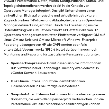
VMware Performance-Daten, Events, Konfigurationen, Status- und
Topologieinformationen werden direkt in die Konsole von
Operations Manager integriert. Das gibt Unternehmen einen
einheitlichen Blick auf physische und virtuelle Infrastrukturen.
Zugleich bleiben IT-Policies und Abläufe, die bereits in Operations
Manager definiert sind, erhalten. Durch die Erweiterung um die
Unterstützung von OML ist das nworks SPI jetzt für alle von HP
Operations Manager unterstützten Plattformen verfügbar: OM auf
Linux, OM auf Unix und OM auf Microsoft Windows. Enterprise-
Reporting-Lösungen von HP wie OVPI werden ebenfalls
unterstützt. Veeam nworks SPI 5.6 bietet darüber hinaus noch
Monitoring und Reporting für zusätzliche Kennzahlen, darunter:
Speicherkompression:
Damit lassen sich die Informationen
aus VMwares neuer Technologie „memory over-commit“ in
vCenter Server 4.1 auswerten.
Disk Queue Latenz:
Erlaubt die Identifikation von
Flaschenhälsen in ESX Storage-Subsystemen.
Snapshot-Alter:
IT-Teams bekommen Alarme über vergessene
Snapshots, die wertvollen Speicherplatz verbrauchen und die
Performance virtueller Maschinen beeinträchtigen können.