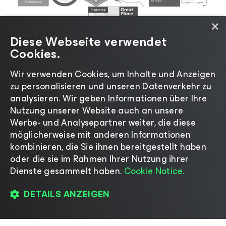
×
Diese Webseite verwendet
Cookies.
Wir verwenden Cookies, um Inhalte und Anzeigen
zu personalisieren und unseren Datenverkehr zu
©2026 Veeam® Software |
Datenschutzrichtlinie
|
analysieren. Wir geben Informationen über Ihre
Cookies
|
Rechtliches
|
Lizenzierungsrichtlinie
|
Nutzung unserer Website auch an unsere
Lieferanten-Ressourcen
|
Impressum
Werbe- und Analysepartner weiter, die diese
möglicherweise mit anderen Informationen
kombinieren, die Sie ihnen bereitgestellt haben
oder die sie im Rahmen Ihrer Nutzung ihrer
Dienste gesammelt haben.
Cookie Notice.
Sprache ändern
DETAILS ANZEIGEN