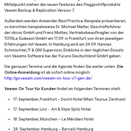
Mittelpunkt stehen die neuen Features des Flaggschiffprodukts
Veeam Backup & Replication Version 7.
Außerdem werden Anwender Best Practice-Beispiele präsentieren,
so berichten beispielsweise Dr. Michael Melter, Geschäftsführer
der idicos GmbH und Franz Mattes, Vertriebsbeauftragter von der
TOTALe Südwest GmbH am 17.09. in Frankfurt, von ihren jeweiligen
Erfahrungen mit Veeam. In Hamburg wird am 24.09. Hannes
Schmachtel, IT & QM Supervisor, Einblicke in den täglichen Einsatz
von Veeams Software bei der Furuno Deutschland GmbH geben.
Die genauen Termine und die Agenda finden Sie weiter unten.
Die
Online-Anmeldung
ist ab sofort online möglich:
http://go.veeam.com/veeam-on-tour-v7-gen-de/
Veeam On Tour für Kunden
findet an folgenden Terminen statt:
17. September, Frankfurt – Dorint Hotel (Main Taunus Zentrum)
17. September, Linz - Art & Style Spitz Hotel
18. September, München – Le Méridien Hotel
24. September, Hamburg – Barceló Hamburg