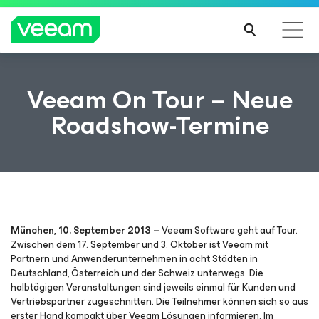
Hinweise von Veeam für Kunden, die vom Content-
Veeam On Tour – Neue
Update von CrowdStrike betroffen sind
Roadshow-Termine
MEH
R
ERFA
HRE
N
München, 10. September 2013 –
Veeam Software geht auf Tour.
Zwischen dem 17. September und 3. Oktober ist Veeam mit
Partnern und Anwenderunternehmen in acht Städten in
Deutschland, Österreich und der Schweiz unterwegs. Die
halbtägigen Veranstaltungen sind jeweils einmal für Kunden und
Vertriebspartner zugeschnitten. Die Teilnehmer können sich so aus
erster Hand kompakt über Veeam Lösungen informieren. Im