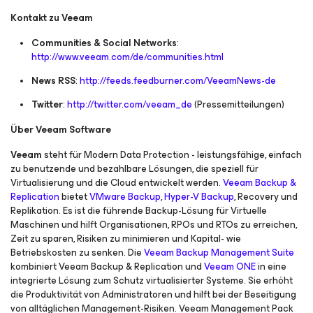
Kontakt zu Veeam
Communities & Social Networks
:
http://www.veeam.com/de/communities.html
News RSS
:
http://feeds.feedburner.com/VeeamNews-de
Twitter
:
http://twitter.com/veeam_de
(Pressemitteilungen)
Über Veeam Software
Veeam
steht für Modern Data Protection - leistungsfähige, einfach
zu benutzende und bezahlbare Lösungen, die speziell für
Virtualisierung und die Cloud entwickelt werden.
Veeam Backup &
Replication
bietet
VMware Backup
,
Hyper-V Backup
, Recovery und
Replikation. Es ist die führende Backup-Lösung für Virtuelle
Maschinen und hilft Organisationen, RPOs und RTOs zu erreichen,
Zeit zu sparen, Risiken zu minimieren und Kapital- wie
Betriebskosten zu senken. Die
Veeam Backup Management Suite
kombiniert Veeam Backup & Replication und
Veeam ONE
in eine
integrierte Lösung zum Schutz virtualisierter Systeme. Sie erhöht
die Produktivität von Administratoren und hilft bei der Beseitigung
von alltäglichen Management-Risiken. Veeam Management Pack