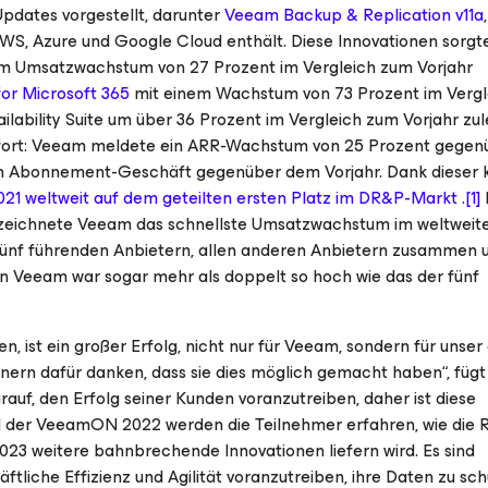
pdates vorgestellt, darunter
Veeam Backup & Replication v11a
S, Azure und Google Cloud enthält. Diese Innovationen sorgte
m Umsatzwachstum von 27 Prozent im Vergleich zum Vorjahr
for Microsoft 365
mit einem Wachstum von 73 Prozent im Verg
ilability Suite um über 36 Prozent im Vergleich zum Vorjahr zul
22 fort: Veeam meldete ein ARR-Wachstum von 25 Prozent gege
en Abonnement-Geschäft gegenüber dem Vorjahr. Dank dieser 
021 weltweit auf dem geteilten ersten Platz im DR&P-Markt
.
[1]
erzeichnete Veeam das schnellste Umsatzwachstum im weltweit
n fünf führenden Anbietern, allen anderen Anbietern zusammen
 Veeam war sogar mehr als doppelt so hoch wie das der fünf
n, ist ein großer Erfolg, nicht nur für Veeam, sondern für unse
ern dafür danken, dass sie dies möglich gemacht haben“, füg
auf, den Erfolg seiner Kunden voranzutreiben, daher ist diese
d der VeeamON 2022 werden die Teilnehmer erfahren, wie die
2023 weitere bahnbrechende Innovationen liefern wird. Es sind
tliche Effizienz und Agilität voranzutreiben, ihre Daten zu sch