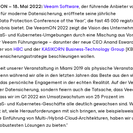
ON – 18. Mai 2022:
Veeam Software
, der führende Anbieter v
r moderne Datensicherung, eröffnete seine jährliche
ata Protection Conference of the Year“, die fast 45 000 regist
Erlebnis bietet. Die VeeamON 2022 zeigt die Vision des Unterneh
, SaaS- und Kubernetes-Umgebungen durch eine Mischung aus Vo
der Veeam Führungsriege – darunter der neue CEO Anand Eswar
er von
HBC
und der
KASIKORN Business-Technology Group
[KB
atensicherungsstrategie beschleunigen wollen.
it unserer Veranstaltung in Miami 2019 als physische Veransta
nn während wir alle in den letzten Jahren das Beste aus den vi
r das persönliche Engagement in der echten Realität. Auf der
 der Datensicherung, sondern feiern auch die Tatsache, dass Vee
ass wir im Q1 2022 ein Umsatzwachstum von 25 Prozent im
SaaS- und Kubernetes-Geschäfte alle deutlich gewachsen sind.
ist, viele Herausforderungen mit sich bringen, wie beispielsweis
Einführung von Multi-/Hybrid-Cloud-Architekturen, haben wir u
bustesten Lösungen zu bieten.“