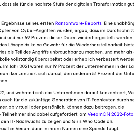
, dass sie für die nächste Stufe der digitalen Transformation gu
Ergebnisse seines ersten
Ransomware-Reports
. Eine unabhän
Opfer von Cyber-Angriffen wurden, ergab, dass im Durchschnitt
ind und nur 69 Prozent dieser Daten wiederhergestellt werden
des Lösegelds keine Gewähr für die Wiederherstellbarkeit biete
ies als Teil des Angriffs unbrauchbar zu machen, und mehr als 
kolle vollständig überarbeitet oder erheblich verbessert werd
Im Jahr 2021 waren nur 19 Prozent der Unternehmen in der Lag
eeam konzentriert sich darauf, den anderen 81 Prozent der Un
hen.
, und während sich das Unternehmen darauf konzentriert, Wi
h auch für die zukünftige Generation von IT-Fachleuten durch s
r, ob virtuell oder persönlich, können dazu beitragen, die
e Teilnehmer sind dabei aufgefordert, am
VeeamON 2022-Foto
ür den IT-Nachwuchs zu zeigen und Girls Who Code als
oraufhin Veeam dann in ihrem Namen eine Spende tätigt.