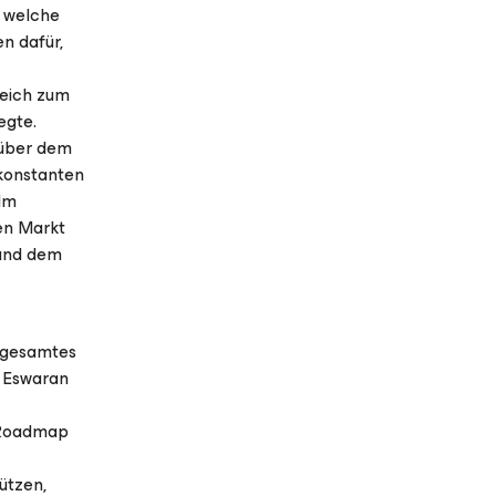
, welche
n dafür,
leich zum
egte.
nüber dem
konstanten
Im
en Markt
 und dem
r gesamtes
t Eswaran
 Roadmap
ützen,