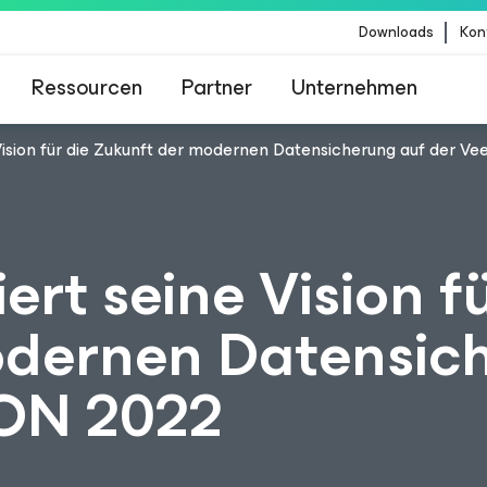
Downloads
Kon
Ressourcen
Partner
Unternehmen
Vision für die Zukunft der modernen Datensicherung auf der 
m für Kunden, die vom Content-Update von Crow
betroffen sind
rt seine Vision fü
odernen Datensic
ON 2022