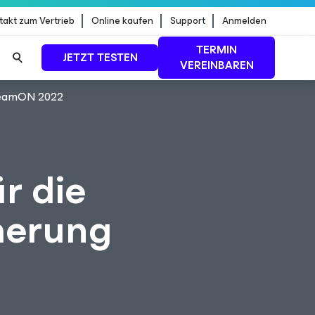
takt zum Vertrieb
Online kaufen
Support
Anmelden
TERMIN
JETZT TESTEN
VEREINBAREN
VeeamON 2022
dStrike
MEHR ERFAHREN
r die
herung