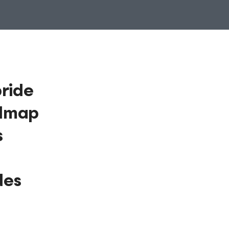
ride
admap
s
des