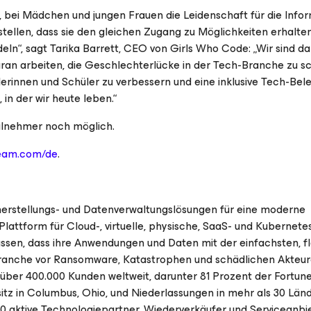
t, bei Mädchen und jungen Frauen die Leidenschaft für die Infor
llen, dass sie den gleichen Zugang zu Möglichkeiten erhalten,
eln“, sagt Tarika Barrett, CEO von Girls Who Code: „Wir sind d
an arbeiten, die Geschlechterlücke in der Tech-Branche zu sc
erinnen und Schüler zu verbessern und eine inklusive Tech-Bel
, in der wir heute leben.“
eilnehmer noch möglich.
eeam.com/de
.
herstellungs- und Datenverwaltungslösungen für eine moderne
lattform für Cloud-, virtuelle, physische, SaaS- und Kubernete
en, dass ihre Anwendungen und Daten mit der einfachsten, fl
 Branche vor Ransomware, Katastrophen und schädlichen Akteu
 über 400.000 Kunden weltweit, darunter 81 Prozent der Fortun
tz in Columbus, Ohio, und Niederlassungen in mehr als 30 Län
 aktive Technologiepartner, Wiederverkäufer und Serviceanbie