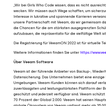
„Wir bei Girls Who Code wissen, dass es nicht ausreich
wecken. Wir müssen auch Wege schaffen, um sicherzuste
Interesse in lukrative und spannende Karrieren verwand
unsere Partnerschaft mit Veeam, da wir gemeinsam dar
die Chancen für die am stärksten ausgegrenzten Schül
aufzubauen, die repräsentativ für die vielfältige Welt ist
Die Registrierung für VeeamON 2022 ist für virtuelle T
Weitere Informationen finden Sie unter
https://www.v
Über Veeam Software
Veeam ist der führende Anbieter von Backup-, Wieder
Datensicherung. Das Unternehmen bietet eine einzige P
Umgebungen. Veeam-Kunden können sich darauf verlass
zuverlässigsten und leistungsstärksten Plattform der
geschützt und jederzeit verfügbar sind. Veeam schützt
70 Prozent der Global 2.000. Veeam hat seinen Hauptsi
globale Ökosystem von Veeam umfasst mehr als 35.000