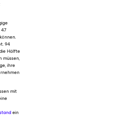
t
gige
 47
 können.
t. 94
die Hälfte
en müssen,
e, ihre
ternehmen
ssen mit
eine
stand
ein