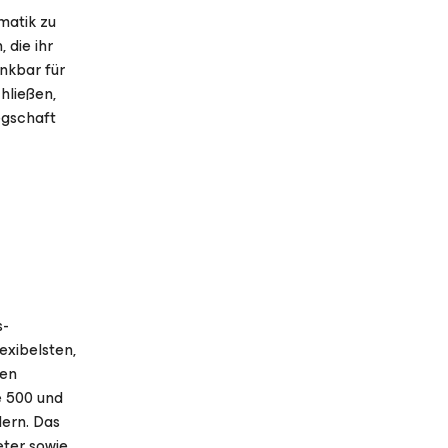
matik zu
 die ihr
ankbar für
hließen,
egschaft
s-
exibelsten,
ren
e 500 und
dern. Das
ter sowie