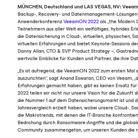
MÜNCHEN, Deutschland
und LAS VEGAS, NV: Veeam
Backup-, Recovery- und Datenmanagement-Lösungen fü
Anwenderkonferenz
VeeamON 2022
als „the Modern D
Teilnehmern aus aller Welt ein vielfältiges, hybrides 
die Datensicherung in Cloud-, virtuellen, physischen
virtuellen Erfahrungen und bietet Keynote-Sessions 
Danny Allan, CTO & SVP Product Strategy –, Gastredn
wertvolle Einblicke für Kunden und Partner, die ihre D
„Es ist aufregend, die VeeamON 2022 zum ersten Mal se
auszurichten“, sagt Anand Eswaran, CEO von Veeam, „de
Erfahrungen gemacht haben, gibt es keinen Ersatz fü
2022 teilen wir nicht nur unsere Vision für die Zukunft
die Nummer 1 auf dem Datensicherungsmarkt ist und d
Jahresvergleich erzielt haben, wobei unsere Cloud-, 
die Makrotrends, mit denen die IT-Branche konfrontiert 
Bedrohung durch Ransomware-Angriffe und die globale 
Community zusammengetan, um unseren Kunden die ro