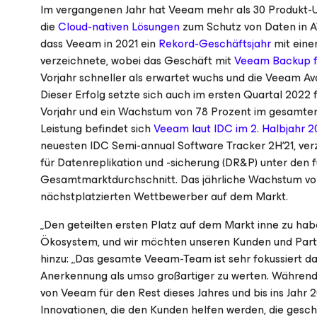
Im vergangenen Jahr hat Veeam mehr als 30 Produkt-U
die
Cloud-nativen Lösungen
zum Schutz von Daten in AW
dass Veeam in 2021 ein
Rekord-Geschäftsjahr
mit eine
verzeichnete, wobei das Geschäft mit
Veeam Backup
Vorjahr schneller als erwartet wuchs und die Veeam Ava
Dieser Erfolg setzte sich auch im ersten Quartal 20
Vorjahr und ein Wachstum von 78 Prozent im gesamt
Leistung befindet sich
Veeam laut IDC im 2. Halbjahr 2
neuesten IDC Semi-annual Software Tracker 2H‘21, v
für Datenreplikation und -sicherung (DR&P) unter de
Gesamtmarktdurchschnitt. Das jährliche Wachstum von
nächstplatzierten Wettbewerber auf dem Markt.
„Den geteilten ersten Platz auf dem Markt inne zu habe
Ökosystem, und wir möchten unseren Kunden und Partn
hinzu: „Das gesamte Veeam-Team ist sehr fokussiert dar
Anerkennung als umso großartiger zu werten. Währen
von Veeam für den Rest dieses Jahres und bis ins Jahr 
Innovationen, die den Kunden helfen werden, die geschäf