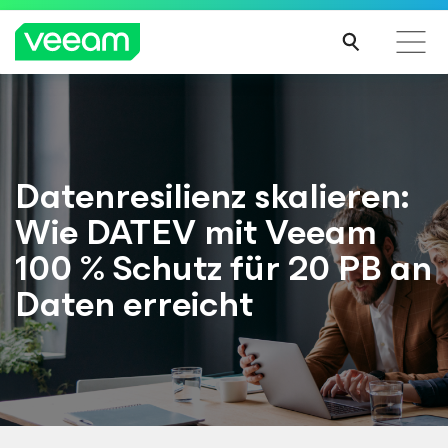
Hinweise von Veeam für Kunden, die vom Content-
Update von CrowdStrike betroffen sind
MEH
Datenresilienz skalieren:
R
Wie DATEV mit Veeam
ERFA
HRE
100 % Schutz für 20 PB an
N
Daten erreicht