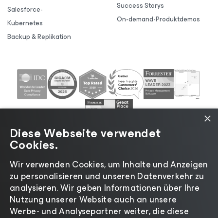
Success Storys
Salesforce-
On-demand-Produktdemos
Kubernetes
Backup & Replikation
×
Diese Webseite verwendet
Cookies.
Wir verwenden Cookies, um Inhalte und Anzeigen
zu personalisieren und unseren Datenverkehr zu
©2026 Veeam® Software |
Datenschutzrichtlinie
|
analysieren. Wir geben Informationen über Ihre
Cookies
|
Rechtliches
|
Lizenzierungsrichtlinie
|
Nutzung unserer Website auch an unsere
Lieferanten-Ressourcen
|
Impressum
Werbe- und Analysepartner weiter, die diese