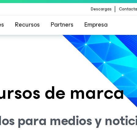
Descargas
Contacta
es
Recursos
Partners
Empresa
ommand Platform
.
Una sola plataforma
para los clientes afectados por la actualizació
contenido de CrowdStrike
ursos de marca
os para medios y notic