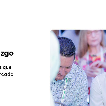
azgo
s que
ercado