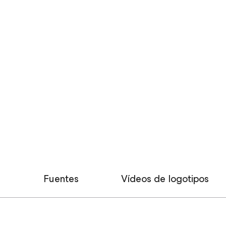
ios y noticias de la marca Veeam
Fuentes
Vídeos de logotipos