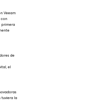
ión Veeam
, con
e primera
mente
edores de
tal, el
nnovadoras
tuviera la