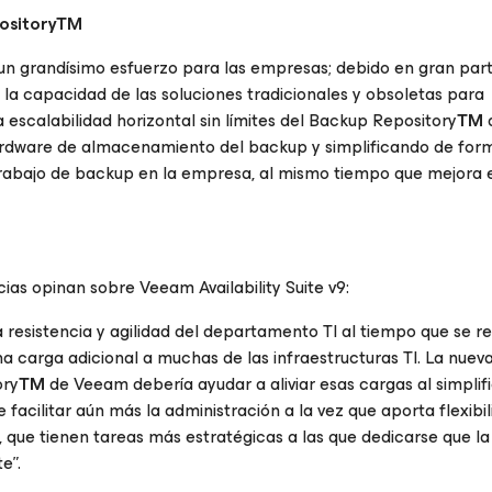
positoryTM
 grandísimo esfuerzo para las empresas; debido en gran part
la capacidad de las soluciones tradicionales y obsoletas para
 escalabilidad horizontal sin límites del Backup Repository
TM
hardware de almacenamiento del backup y simplificando de for
trabajo de backup en la empresa, al mismo tiempo que mejora 
ias opinan sobre Veeam Availability Suite v9:
 resistencia y agilidad del departamento TI al tiempo que se r
carga adicional a muchas de las infraestructuras TI. La nuev
ory
TM
de Veeam debería ayudar a aliviar esas cargas al simplifi
acilitar aún más la administración a la vez que aporta flexibil
, que tienen tareas más estratégicas a las que dedicarse que la
e”.