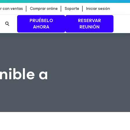
r con ventas
Comprar online
Soporte
Iniciar sesión
PRUÉBELO
RESERVAR
AHORA
REUNIÓN
n de
MÁS INFORMACIÓN
nible a