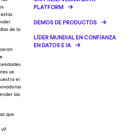
os
PLATFORM
 estas
ender
DEMOS DE PRODUCTOS
días de la
LÍDER MUNDIAL EN CONFIANZA
EN DATOS E IA
speran
be
ecesidades
ntes se
muestra el
nnovadoras
ender las
ras que
 v9