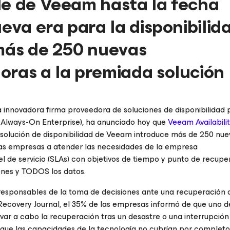
le de Veeam hasta la fecha
ueva era para la disponibilid
 más de 250 nuevas
oras a la premiada solución
la innovadora firma proveedora de soluciones de disponibilidad 
 Always-On Enterprise), ha anunciado hoy que
Veeam Availabili
a solución de disponibilidad de Veeam introduce más de 250 nue
las empresas a atender las necesidades de la empresa
 de servicio (SLAs) con objetivos de tiempo y punto de recupe
ones y TODOS los datos.
 responsables de la toma de decisiones ante una recuperación 
Recovery Journal, el 35% de las empresas informó de que uno d
evar a cabo la recuperación tras un desastre o una interrupción
que las capacidades de la tecnología no cubrían por completo