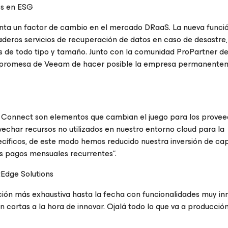
os en ESG
senta un factor de cambio en el mercado DRaaS. La nueva func
deros servicios de recuperación de datos en caso de desastre
sas de todo tipo y tamaño. Junto con la comunidad ProPartner d
la promesa de Veeam de hacer posible la empresa permanente
d Connect son elementos que cambian el juego para los prove
echar recursos no utilizados en nuestro entorno cloud para la
ecíficos, de este modo hemos reducido nuestra inversión de capi
us pagos mensuales recurrentes”.
Edge Solutions
zación más exhaustiva hasta la fecha con funcionalidades muy i
 cortas a la hora de innovar. Ojalá todo lo que va a producción 