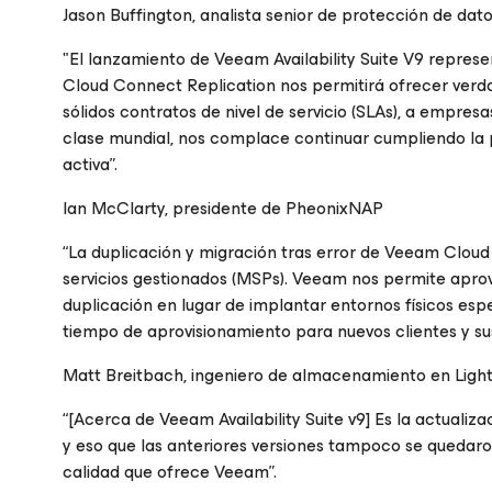
Jason Buffington, analista senior de protección de dat
"El lanzamiento de Veeam Availability Suite V9 repre
Cloud Connect Replication nos permitirá ofrecer verda
sólidos contratos de nivel de servicio (SLAs), a empre
clase mundial, nos complace continuar cumpliendo 
activa”.
Ian McClarty, presidente de PheonixNAP
“La duplicación y migración tras error de Veeam Clou
servicios gestionados (MSPs). Veeam nos permite aprov
duplicación en lugar de implantar entornos físicos esp
tiempo de aprovisionamiento para nuevos clientes y s
Matt Breitbach, ingeniero de almacenamiento en Light
“[
Acerca de Veeam Availability Suite v9
] Es la actuali
y eso que las anteriores versiones tampoco se quedaron
calidad que ofrece Veeam”.