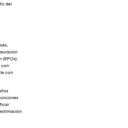
to del
nes,
tauración
n (RPOs);
e con
le con
sitos
 funciones
ficar
 estimación