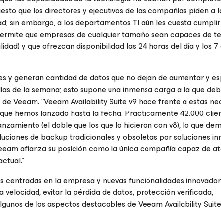
esto que los directores y ejecutivos de las compañías piden a l
d; sin embargo, a los departamentos TI aún les cuesta cumplir
 permite que empresas de cualquier tamaño sean capaces de t
dad) y que ofrezcan disponibilidad las 24 horas del día y los 7 
s y generan cantidad de datos que no dejan de aumentar y e
 días de la semana; esto supone una inmensa carga a la que de
 de Veeam. “Veeam Availability Suite v9 hace frente a estas n
es que hemos lanzado hasta la fecha. Prácticamente 42.000 clie
lanzamiento (el doble que los que lo hicieron con v8), lo que de
luciones de backup tradicionales y obsoletas por soluciones i
 Veeam afianza su posición como la única compañía capaz de at
ctual.”
ras centradas en la empresa y nuevas funcionalidades innovado
 velocidad, evitar la pérdida de datos, protección verificada,
lgunos de los aspectos destacables de Veeam Availability Suite