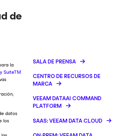
ad de
SALA DE PRENSA
para la
ty SuiteTM
CENTRO DE RECURSOS DE
vas
MARCA
ración,
VEEAM DATAAI COMMAND
PLATFORM
de datos
SAAS: VEEAM DATA CLOUD
e los
ON-PREM: VEEAM DATA
 las