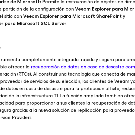
prise de Microsoft:
Permite la restauración de objetos de direc
e partición de la configuración con
Veeam Explorer
para Micr
el sitio con
Veeam Explorer
para Microsoft SharePoint
y
er
para Microsoft SQL Server
.
n
ramienta completamente integrada, rápida y segura para crea
ible ofrecer la
recuperación de datos en caso de desastre como
eración (RTOs). Al construir una tecnología que conecta de ma
 proveedor de servicios de su elección, los clientes de Veeam y
 de datos en caso de desastre para la protección offsite, reduc
ad de la infraestructura TI. La función ampliada también ofrec
acidad para proporcionar a sus clientes la recuperación de da
egura gracias a la nueva solución de replicación para proveedo
vice Providers.