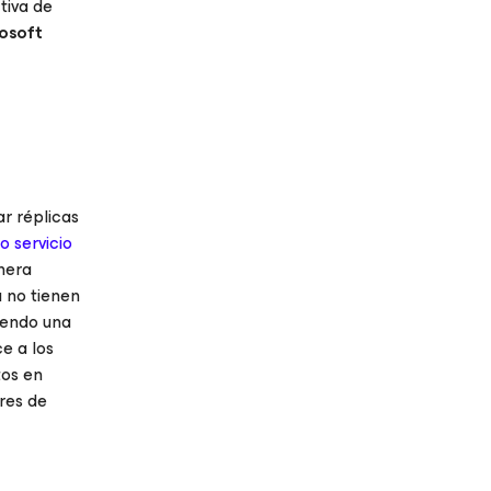
tiva de
osoft
r réplicas
 servicio
nera
a no tienen
iendo una
e a los
tos en
res de