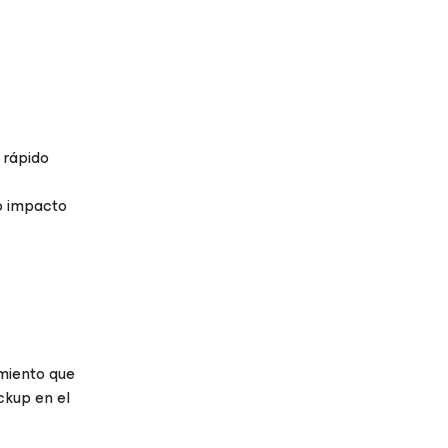
 rápido
o impacto
miento que
ckup en el