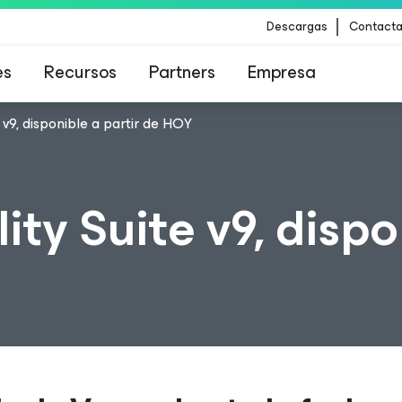
Descargas
Contacta
es
Recursos
Partners
Empresa
 v9, disponible a partir de HOY
para los clientes afectados por la actualizació
contenido de CrowdStrike
ity Suite v9, dispo