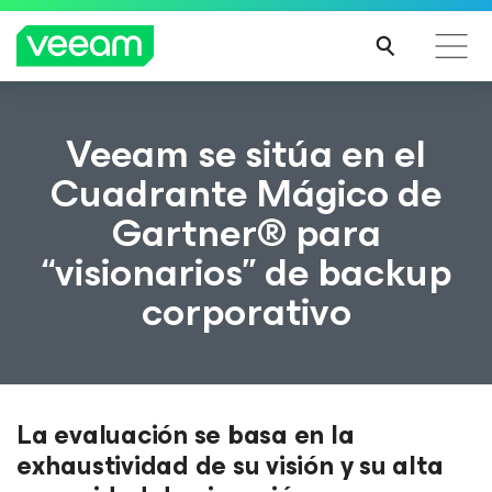
Guía de Veeam para los clientes afectados por la
Veeam se sitúa en el
actualización de contenido de CrowdStrike
Cuadrante Mágico de
MÁS
Gartner® para
INFO
RMA
“visionarios” de backup
CIÓN
corporativo
La evaluación se basa en la
exhaustividad de su visión y su alta