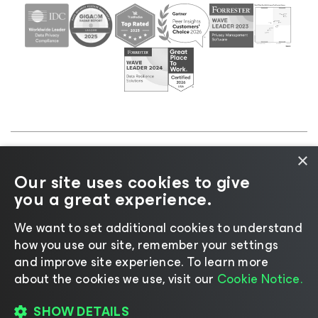
×
©2026 Veeam® Software |
Aviso de privacidad
|
Our site uses cookies to give
Aviso de cookies
|
Legal
|
Política de licencias
|
you a great experience.
Recursos para proveedores
We want to set additional cookies to understand
how you use our site, remember your settings
and improve site experience. ​To learn more
about the cookies we use, visit our
Cookie Notice.
Cambiar idioma
SHOW DETAILS