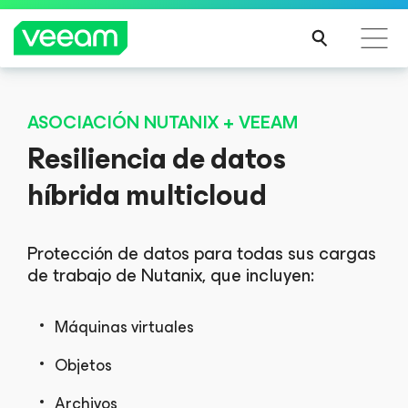
Guía de Veeam para los clientes afectados por la
ASOCIACIÓN NUTANIX + VEEAM
actualización de contenido de CrowdStrike
Resiliencia de datos
MÁS
INFO
híbrida multicloud
RMA
CIÓN
Protección de datos para todas sus cargas
de trabajo de Nutanix, que incluyen:
Máquinas virtuales
Objetos
Archivos