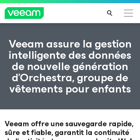
Recommandations de Veeam pour les clients
Veeam assure la gestion
impactés par la mise à jour de CrowdStrike
intelligente des données
LIRE
de nouvelle génération
LA
SUIT
d’Orchestra, groupe de
E
vêtements pour enfants
Veeam offre une sauvegarde rapide,
sûre et fiable, garantit la continuité