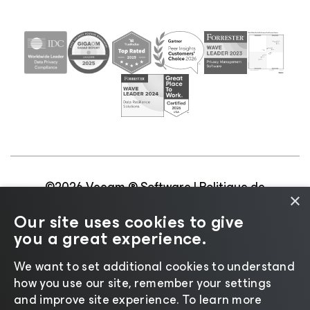
©2026 Veeam ® Software |
Politique de
×
confidentialité
|
Politique d’utilisation des cookies
|
Our site uses cookies to give
Secteur juridique
|
Politique de licences
|
you a great experience.
Ressources pour les fournisseurs
We want to set additional cookies to understand
how you use our site, remember your settings
and improve site experience. ​To learn more