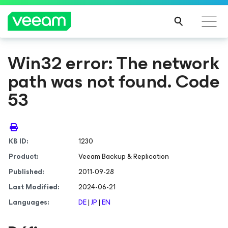
Win32 error: The network
Recommandations de Veeam pour les clients
path was not found. Code
impactés par la mise à jour de CrowdStrike
LIRE
53
LA
SUIT
E
KB ID:
1230
Product:
Veeam Backup & Replication
Published:
2011-09-28
Last Modified:
2024-06-21
Languages:
DE
|
JP
|
EN