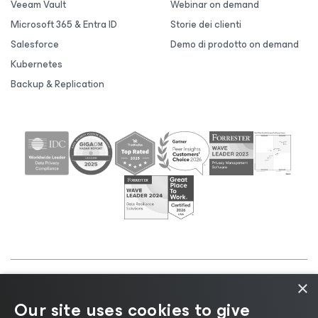
Veeam Vault
Webinar on demand
Microsoft 365 & Entra ID
Storie dei clienti
Salesforce
Demo di prodotto on demand
Kubernetes
Backup & Replication
×
©2026 Veeam® Software |
Informativa sulla privacy
Our site uses cookies to give
|
Informativa sui cookie
|
Informazioni legali
|
Policy