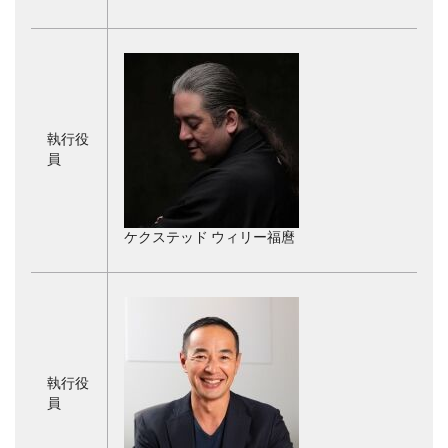
執行役
員
ケクステッド ウィリー福麿
執行役
員