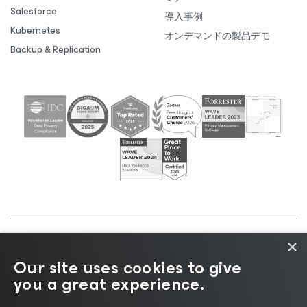
Salesforce
導入事例
Kubernetes
オンデマンドの製品デモ
Backup & Replication
×
©2026 Veeam® Software |
プライバシーに関する通
Our site uses cookies to give
知
|
Cookieに関する通知
|
リーガル
|
ライセンスポリ
you a great experience.
シー
|
サプライヤーリソース