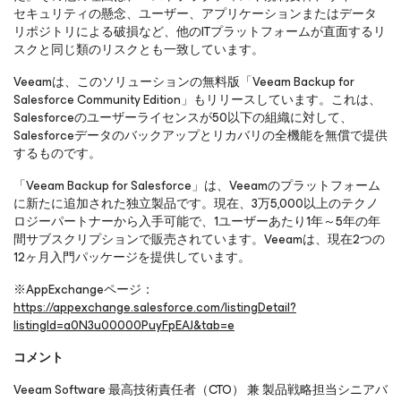
セキュリティの懸念、ユーザー、アプリケーションまたはデータ
リポジトリによる破損など、他のITプラットフォームが直面するリ
スクと同じ類のリスクとも一致しています。
Veeamは、このソリューションの無料版「Veeam Backup
for
Salesforce
Community Edition」もリリースしています。これは、
Salesforceのユーザーライセンスが50以下の組織に対して、
Salesforceデータのバックアップとリカバリの全機能を無償で提供
するものです。
「Veeam Backup
for Salesforce
」は、Veeamのプラットフォーム
に新たに追加された独立製品です。現在、3万5,000以上のテクノ
ロジーパートナーから入手可能で、1ユーザーあたり1年～5年の年
間サブスクリプションで販売されています。Veeamは、現在2つの
12ヶ月入門パッケージを提供しています。
※AppExchangeページ：
https://appexchange.salesforce.com/listingDetail?
listingId=a0N3u00000PuyFpEAJ&tab=e
コメント
Veeam Software 最高技術責任者（CTO） 兼 製品戦略担当シニアバ