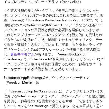
イスプレジデント、ダニー・アラン（Danny Allan）
「企業の社員の多くがハイブリッドモデルで働くようになった
今、クラウドとSaaSデータの保護はこれまで以上に重要です。実
際、Veeamの『Salesforce Protection Trends Report 2022』では、
回答者の97%がSalesforceやMicrosoft 365データなどの主要SaaS
アプリケーションの重要性と保護の必要性を理解していますが、
これらのアプリケーションのバックアップは歴史的にも見逃され
てきたものであるからこそ、脆弱性やセキュリティリスク、デー
タ損失・破損を引き起こしています。実際、あらゆるクラウドア
プリケーションとSaaSアプリケーションを使用する企業の間に
は、
責任共有モデル
があります。『Veeam Backup
for
Salesforce
』で、Salesforce APIを利用したインテリジェントなバ
ックアップでビジネスを確実に保護するために、お客様やパート
ナーをサポートする準備が整ったと感じています」
Salesforce AppExchange GM、ウッドソン・マーティン
（Woodson Martin）氏
「『Veeam Backup
for Salesforce
』は、クラウドとオンプレミス
におけるSalesforceデータとメタデータのバックアップと復元機能
を提供し、お客様のDXを促進することをサポートできます。本ソ
リューションをAppExchangeで提供できることを大変嬉しく思い