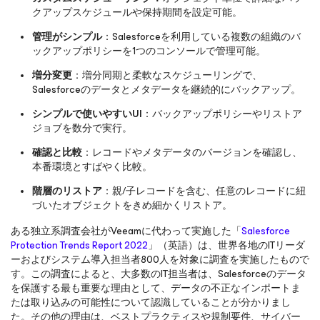
クアップスケジュールや保持期間を設定可能。
管理がシンプル
：Salesforceを利用している複数の組織のバ
ックアップポリシーを1つのコンソールで管理可能。
増分変更
：増分同期と柔軟なスケジューリングで、
Salesforceのデータとメタデータを継続的にバックアップ。
シンプルで使いやすいUI
：バックアップポリシーやリストア
ジョブを数分で実行。
確認と比較
：レコードやメタデータのバージョンを確認し、
本番環境とすばやく比較。
階層のリストア
：親/子レコードを含む、任意のレコードに紐
づいたオブジェクトをきめ細かくリストア。
ある独立系調査会社がVeeamに代わって実施した「
Salesforce
Protection Trends Report 2022
」（英語）は、世界各地のITリーダ
ーおよびシステム導入担当者800人を対象に調査を実施したもので
す。この調査によると、大多数のIT担当者は、Salesforceのデータ
を保護する最も重要な理由として、データの不正なインポートま
たは取り込みの可能性について認識していることが分かりまし
た。その他の理由は、ベストプラクティスや規制要件、サイバー