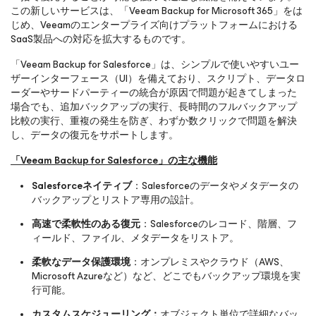
この新しいサービスは、「Veeam Backup
for Microsoft 365
」をは
じめ、Veeamのエンタープライズ向けプラットフォームにおける
SaaS製品への対応を拡大するものです。
「Veeam Backup
for Salesforce
」は、シンプルで使いやすいユー
ザーインターフェース（UI）を備えており、スクリプト、データロ
ーダーやサードパーティーの統合が原因で問題が起きてしまった
場合でも、追加バックアップの実行、長時間のフルバックアップ
比較の実行、重複の発生を防ぎ、わずか数クリックで問題を解決
し、データの復元をサポートします。
「Veeam Backup
for Salesforce
」の主な機能
Salesforceネイティブ
：Salesforceのデータやメタデータの
バックアップとリストア専用の設計。
高速で柔軟性のある復元
：Salesforceのレコード、階層、フ
ィールド、ファイル、メタデータをリストア。
柔軟なデータ保護環境
：オンプレミスやクラウド（AWS、
Microsoft Azureなど）など、どこでもバックアップ環境を実
行可能。
カスタムスケジューリング：
オブジェクト単位で詳細なバッ