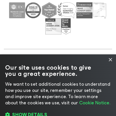
×
©2026 Veeam® Software |
プライバシーに関する通
Our site uses cookies to give
知
|
Cookieに関する通知
|
リーガル
|
ライセンスポリ
you a great experience.
シー
|
サプライヤーリソース
We want to set additional cookies to understand
how you use our site, remember your settings
and improve site experience. ​To learn more
about the cookies we use, visit our
Cookie Notice.
言語の変更
SHOW DETAILS