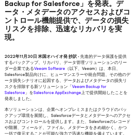
Backup for Salesforce」を発表。デ
ータ・メタデータのアクセスおよびコ
ントロール機能提供で、データの損失
リスクを排除、迅速なリカバリを実
現。
2022年11月30日 米国オハイオ発 抄訳 -
先進的データ保護を提供
するバックアップ、リカバリ、データ管理ソリューションのリー
ダー企業である
Veeam Software
（以下、Veeam）は、本日、
Salesforce製品向けに、ヒューマンエラーや統合問題、その他のデ
ータ損失シナリオに起因する、データおよびメタデータの損失リ
スクを排除する新ソリューション「
Veeam Backup
for
Salesforce
」を
Salesforce AppExchange
上で提供開始したことを
発表しました。
本ソリューションは、企業へオンプレミスまたはクラウドのバッ
クアップ環境を展開し、Salesforceデータとメタデータへのアクセ
スおよびコントロールを提供します。また、Salesforceのレコード
や階層、フィールド、ファイル、メタデータをきめ細かく、かつ
一括で復元することが可能な強力で迅速な機能を備えています。