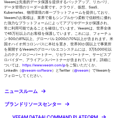
Veeamは先進的データ保護を提供するバックアップ、リカバリ、
データ管理のリーダー企業です。クラウド、仮想、SaaS、
Kubernetes、物理環境の単一プラットフォームを提供しており、
Veeamのお客様は、業界で最もシンプルかつ柔軟で信頼性に優れ
た強力なプラットフォームによってアプリやデータが保護され、
常に利用可能であることを確信しています。Veeamは、世界全体
で45万社以上のお客様を保護しています。これには、フォーチュ
ン 500の81%以上、グローバル 2,000の70%以上が含まれます。米
国オハイオ州コロンバスに本社を置き、世界30か国以上で事業所
を展開するVeeamのグローバルエコシステムには、3万5,000社以
上のテクノロジーパートナー、リセラーパートナー、サービスプ
ロバイダー、アライアンスパートナーが含まれています。詳細に
ついては、
https://www.veeam.com/jp
をご覧いただくか、
LinkedIn（
@veeam-software
）とTwitter（
@veeam
）でVeeamを
フォローしてください。
ニュースルーム
ブランドリソースセンター
VEEAM DATAAI COMMAND PLATFORM