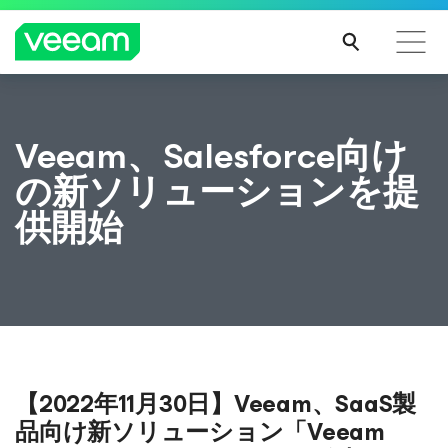
CrowdStrikeのコンテンツ更新によって影響を受け
Veeam、Salesforce向け
るお客様向けのVeeamのガイダンス
の新ソリューションを提
続き
を読
供開始
む
【2022年11月30日】Veeam、SaaS製
品向け新ソリューション「Veeam