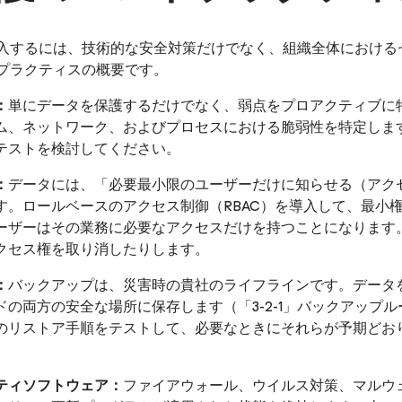
入するには、技術的な安全対策だけでなく、組織全体における
プラクティスの概要です。
：
単にデータを保護するだけでなく、弱点をプロアクティブに
ム、ネットワーク、およびプロセスにおける脆弱性を特定しま
テストを検討してください。
：
データには、「必要最小限のユーザーだけに知らせる（アク
す。ロールベースのアクセス制御（RBAC）を導入して、最小
ーザーはその業務に必要なアクセスだけを持つことになります
クセス権を取り消したりします。
：
バックアップは、災害時の貴社のライフラインです。データ
ドの両方の安全な場所に保存します（「3-2-1」バックアップ
のリストア手順をテストして、必要なときにそれらが予期どお
ティソフトウェア：
ファイアウォール、ウイルス対策、マルウ