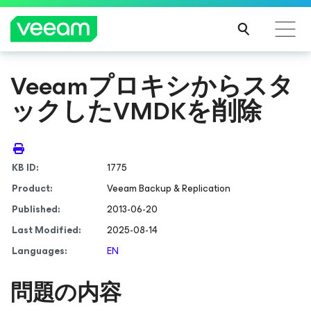
Veeamプロキシからスタ
CrowdStrikeのコンテンツ更新によって影響を受け
ックしたVMDKを削除
るお客様向けのVeeamのガイダンス
続き
を読
む
KB ID:
1775
Product:
Veeam Backup & Replication
Published:
2013-06-20
Last Modified:
2025-08-14
Languages:
EN
問題の内容