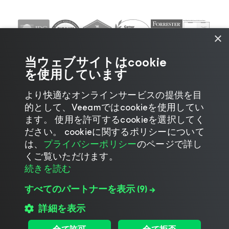
×
当ウェブサイトはcookie
を使用しています
より快適なオンラインサービスの提供を目
的として、Veeamではcookieを使用してい
ます。 使用を許可するcookieを選択してく
ださい。 cookieに関するポリシーについて
©2026 Veeam® Software |
プライバシーに関する通
は、
プライバシーポリシー
のページで詳し
知
|
Cookieに関する通知
|
リーガル
|
ライセンスポリ
くご覧いただけます。
シー
|
サプライヤーリソース
続きを読む
すべてのパートナーを表示
(9) →
詳細を表示
言語の変更