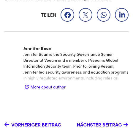
TEILEN
Jennifer Bean
Jennifer Bean is the Security Governance Senior
Director at Veeam and a member of Veeam’s Global
Information Security team. Prior to joining Veeam,
Jennifer led security awareness and education programs
in highly regulated environments, including roles as
Security Awareness Manager at Baxter and
More about author
Cybersecurity Education Lead at Allstate Insurance
Company. Her work focuses on building security-first
cultures and helping employees understand the human
side of cybersecurity so organizations can reduce risk
and respond faster when threats hit. Jennifer brings
deep expertise in security culture vision, human
VORHERIGER BEITRAG
NÄCHSTER BEITRAG
resilience building, policy creation, and security
storytelling, along with executive engagement and