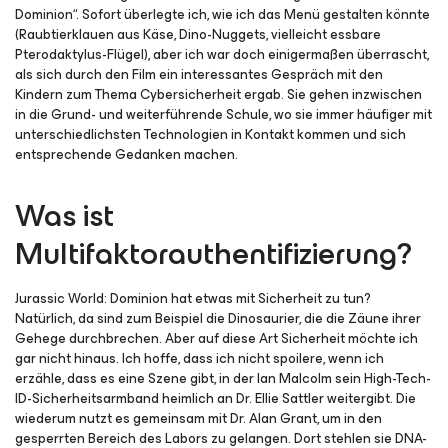
Dominion
“. Sofort überlegte ich, wie ich das Menü gestalten könnte
(Raubtierklauen aus Käse, Dino-Nuggets, vielleicht essbare
Pterodaktylus-Flügel), aber ich war doch einigermaßen überrascht,
als sich durch den Film ein interessantes Gespräch mit den
Kindern zum Thema Cybersicherheit ergab. Sie gehen inzwischen
in die Grund- und weiterführende Schule, wo sie immer häufiger mit
unterschiedlichsten Technologien in Kontakt kommen und sich
entsprechende Gedanken machen.
Was ist
Multifaktorauthentifizierung?
Jurassic World: Dominion
hat etwas mit Sicherheit zu tun?
Natürlich, da sind zum Beispiel die Dinosaurier, die die Zäune ihrer
Gehege durchbrechen. Aber auf diese Art Sicherheit möchte ich
gar nicht hinaus. Ich hoffe, dass ich nicht spoilere, wenn ich
erzähle, dass es eine Szene gibt, in der Ian Malcolm sein High-Tech-
ID-Sicherheitsarmband heimlich an Dr. Ellie Sattler weitergibt. Die
wiederum nutzt es gemeinsam mit Dr. Alan Grant, um in den
gesperrten Bereich des Labors zu gelangen. Dort stehlen sie DNA-