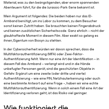
Material, was zu den beängstigenden, aber enorm spannenden
Abenteuern führt, für die die Jurassic-Park-Serie bekannt ist.
Mein Argument ist folgendes: Die beiden haben nur das ID-
Armband benötigt, um ins Labor zu kommen, zu dem Besucher
sonst keinen Zutritt haben. Sie brauchten keinen Fingerabdruck
und keinen zusätzlichen Sicherheitscode. Ganz ehrlich – nicht der
glaubhafteste Moment in diesem Film. Aber exakt so gelang es
ihnen, Eigentum von Biosyn zu stehlen.
In der Cybersicherheit würden wir davon sprechen, dass die
Multifaktorauthentifizierung (MFA) oder Zwei-Faktor-
Authentifizierung fehlt. Wenn nur eine Art der Identifikation – in
diesem Fall das Armband – verlangt wird und in die Hände
unbefugter Personen gerät, sind die geschützten Objekte in
Gefahr. Ergänzt um eine zweite (oder dritte und vierte)
Authentifizierung – wie eine PIN, Netzhauterkennung oder auch
eine bestimmte Antwort auf eine Frage –, haben wir eine echte
Multifaktorauthentifizierung. Wenn in solch einem Fall eine Art der
Identifizierung verloren geht, ist das Risiko viel geringer.
Wie funktioniert die