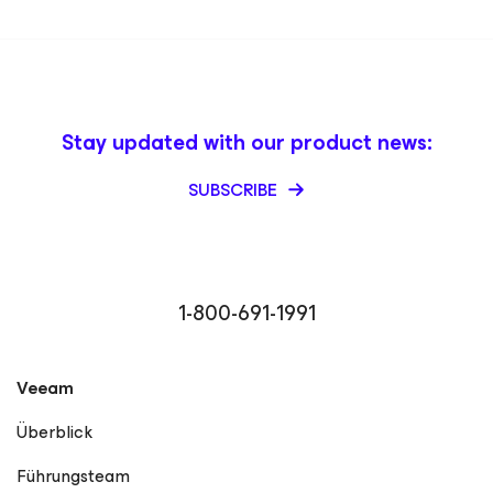
message development that drives action. She’s also
skilled in building practical programs end to end, from
strategy, roadmap, and metrics planning to learning
experience design that meets people where they are.
LinkedIn
Stay updated with our product news:
SUBSCRIBE
1-800-691-1991
Veeam
Überblick
Führungsteam