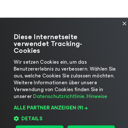
×
©2026 Veeam® Software
|
Datenschutzhinweis
Diese Internetseite
verwendet Tracking-
|
Cookie-Hinweis
|
Legal
|
Cookies
Lizenzierungsrichtlinie
Wir setzen Cookies ein, um das
Sprache ändern
Benutzererlebnis zu verbessern. Wählen Sie
aus, welche Cookies Sie zulassen möchten.
Weitere Informationen über unsere
Verwendung von Cookies finden Sie in
unserer
Datenschutzrichtlinie
.
Hinweise
ALLE PARTNER ANZEIGEN
(9) →
DETAILS