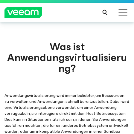
Hinweise von Veeam für Kunden, die vom Content-
Was ist
Update von CrowdStrike betroffen sind
Anwendungsvirtualisieru
MEH
R
ng?
ERFA
HRE
N
Anwendungsvirtualisierung wird immer beliebter, um Ressourcen
zu verwalten und Anwendungen schnell bereitzustellen. Dabei wird
eine Virtualisierungsebene verwendet, um einer Anwendung
vorzugaukeln, sie interagiere direkt mit dem Host-Betriebssystem.
Dies kann in Situationen nützlich sein, in denen Sie Anwendungen
ausführen möchten, die für ein anderes Betriebssystem entwickelt
wurden, oder um inkompatible Anwendungen in einer Sandbox