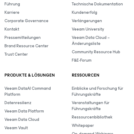
Führung
Technische Dokumentation
Karriere
Kundenerfolg
Corporate Governance
Verlängerungen
Kontakt
Veeam University
Pressemitteilungen
Veeam Data Cloud –
Änderungsliste
Brand Resource Center
Community Resource Hub
Trust Center
F&E-Forum
PRODUKTE & LÖSUNGEN
RESSOURCEN
Veeam DataAI Command
Einblicke und Forschung für
Platform
Führungskräfte
Datenresilienz
Veranstaltungen für
Führungskräfte
Veeam Data Platform
Ressourcenbibliothek
Veeam Data Cloud
Whitepaper
Veeam Vault
On-demand-Webinare