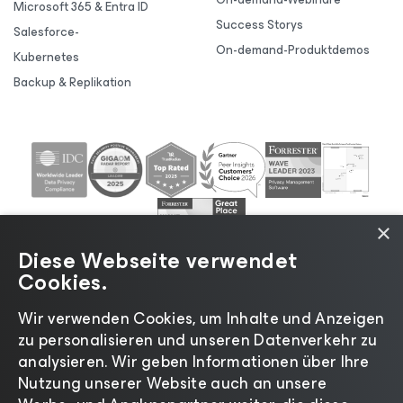
Microsoft 365 & Entra ID
Success Storys
Salesforce-
On-demand-Produktdemos
Kubernetes
Backup & Replikation
×
Diese Webseite verwendet
Cookies.
Wir verwenden Cookies, um Inhalte und Anzeigen
zu personalisieren und unseren Datenverkehr zu
©2026 Veeam® Software |
Datenschutzrichtlinie
|
analysieren. Wir geben Informationen über Ihre
Cookies
|
Rechtliches
|
Lizenzierungsrichtlinie
|
Nutzung unserer Website auch an unsere
Lieferanten-Ressourcen
|
Impressum