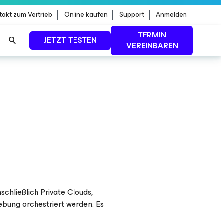
takt zum Vertrieb
Online kaufen
Support
Anmelden
TERMIN
JETZT TESTEN
VEREINBAREN
dStrike
MEHR ERFAHREN
chließlich Private Clouds,
ebung orchestriert werden. Es