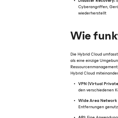
Disaster Recovery:
E
Cyberangriffen, Gerä
wiederherstellt
Wie funk
Die Hybrid Cloud umfasst
als eine einzige Umgebun
Ressourcenmanagement, S
Hybrid Cloud miteinander
VPN (Virtual Privat
den verschiedenen K
Wide Area Network
Entfernungen genutz
API:
Eine Anwendungs