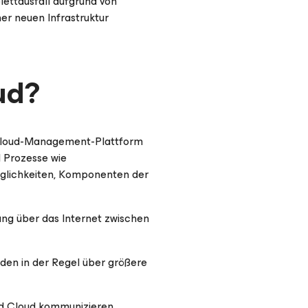
ettausfall aufgrund von
er neuen Infrastruktur
ud?
e Cloud-Management-Plattform
l Prozesse wie
öglichkeiten, Komponenten der
ung über das Internet zwischen
en in der Regel über größere
id Cloud kommunizieren