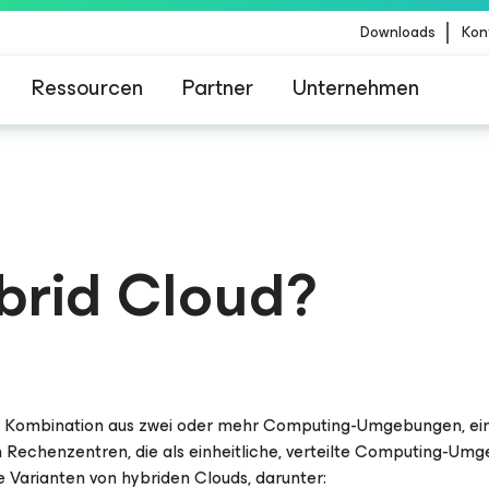
Downloads
Kon
Ressourcen
Partner
Unternehmen
m für Kunden, die vom Content-Update von Crow
betroffen sind
ybrid Cloud?
ne Kombination aus zwei oder mehr Computing-Umgebungen, eins
n Rechenzentren, die als einheitliche, verteilte Computing-Umg
he Varianten von hybriden Clouds, darunter: