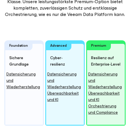
Klasse. Unsere leistungsstärkste Premium-Option bietet
kompletten, zuverlässigen Schutz und erstklassige
Orchestrierung, wie es nur die Veeam Data Platform kann.
Foundation
Advanced
Premium
Sichere
Cyber-
Resilienz auf
Grundlage
resilienz
Enterprise-Level
Datensicherung
Datensicherung
Datensicherung
und
und
und
Wiederherstellung
Wiederherstellung
Wiederherstellung
Überwachbarkeit
Überwachbarkeit
und KI
und KI
Orchestrierung
und Compliance