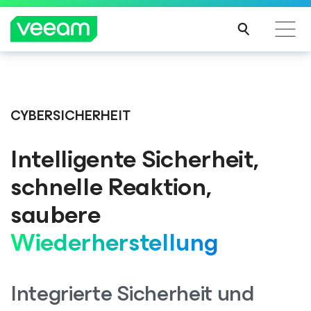
Hinweise von Veeam für Kunden, die vom Content-
Update von CrowdStrike betroffen sind
CYBERSICHERHEIT
MEH
R
Intelligente Sicherheit,
ERFA
HRE
schnelle Reaktion,
N
saubere
Wiederherstellung
Integrierte Sicherheit und