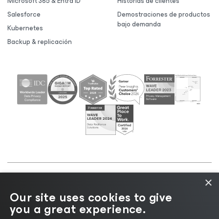
Microsoft 365 & Entra ID
Historias de clientes
Salesforce
Demostraciones de productos
bajo demanda
Kubernetes
Backup & replicación
×
©2026 Veeam® Software |
Aviso de privacidad
|
Our site uses cookies to give
Aviso de cookies
|
Legal
|
Política de licencias
|
you a great experience.
Recursos para proveedores