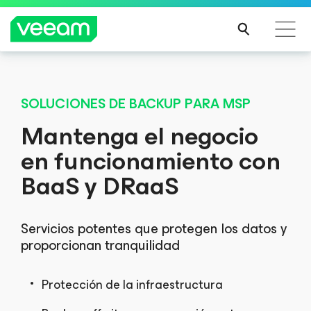
EVENTO GLOBAL EN LÍNEA
Lanzamiento
del registro en línea
Guía de Veeam para los clientes afectados por la
actualización de contenido de CrowdStrike
La protección inquebrantable y la recuperación sin
SOLUCIONES DE BACKUP PARA MSP
precedentes se encuentran con el potencial ilimitado de
MÁS
Mantenga el negocio
VeeamON
INFO
en funcionamiento con
RMA
REGÍSTRESE GRATIS
CIÓN
BaaS y DRaaS
Servicios potentes que protegen los datos y
proporcionan tranquilidad
Protección de la infraestructura