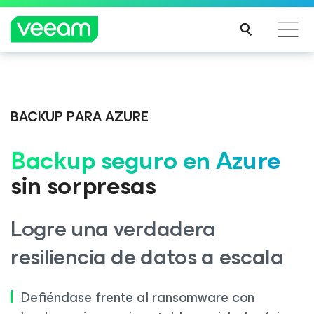
Guía de Veeam para los clientes afectados por la
Veeam DataAI Command Platform
.
Una sola
actualización de contenido de CrowdStrike
plataforma. Control total.
BACKUP PARA AZURE
MÁS
INFO
Backup seguro en Azure
RMA
EXPLORA AHORA
CIÓN
sin
sorpresas
Logre una verdadera
resiliencia de datos a escala
Defiéndase frente al ransomware con