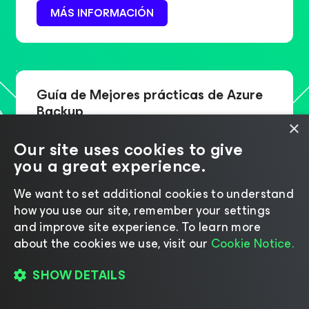
MÁS INFORMACIÓN
Guía de Mejores prácticas de Azure
Backup
×
Detecte riesgos de IA, proteja el uso de la IA y corrija errores de
Our site uses cookies to give
IA con Agent Commander de Veeam, la solución para
you a great experience.
gestionar riesgos de IA de Veeam.
OBTENGA INFORMACIÓN VALIOSA
We want to set additional cookies to understand
how you use our site, remember your settings
and improve site experience. ​To learn more
about the cookies we use, visit our
Cookie Notice.
Elija la solución de backup para
SHOW DETAILS
Azure correcta
Obtenga orientación sobre qué buscar al evaluar las