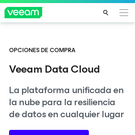
Guía de Veeam para los clientes afectados por la
Veeam DataAI Command Platform
.
Una sola
actualización de contenido de CrowdStrike
plataforma. Control total.
OPCIONES DE COMPRA
MÁS
INFO
Veeam Data Cloud
RMA
EXPLORA AHORA
CIÓN
La plataforma unificada en
la nube para la resiliencia
de datos en cualquier lugar