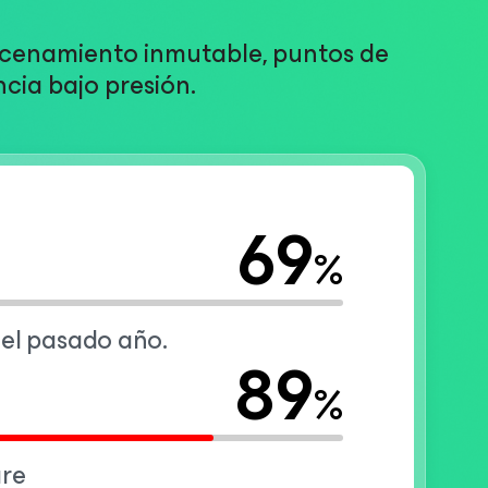
macenamiento inmutable, puntos de
ncia bajo presión.
69
%
 el pasado año.
89
%
are