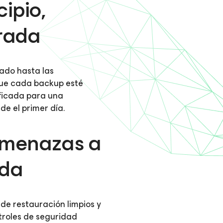
ipio,
rada
ado hasta las
que cada backup esté
ficada para una
e el primer día.
amenazas a
ida
 de restauración limpios y
troles de seguridad