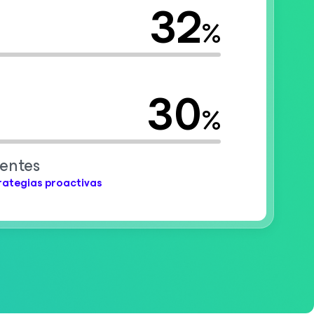
32
%
30
%
dentes
rategias proactivas