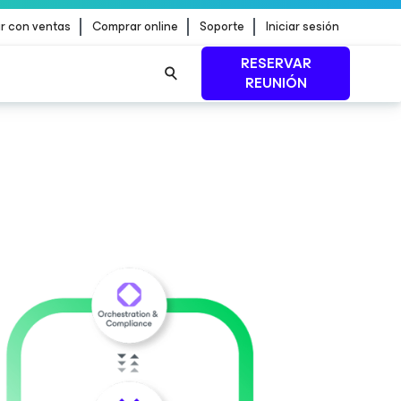
r con ventas
Comprar online
Soporte
Iniciar sesión
RESERVAR
REUNIÓN
.
EXPLORA AHORA
n de
MÁS INFORMACIÓN