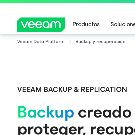
Productos
Solucion
Veeam Data Platform
Backup y recuperación
Veeam DataAI C
Guía de Veeam 
Control total.
VEEAM BACKUP & REPLICATION
Backup
creado
proteger, recu