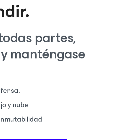
dir.
todas partes,
e y manténgase
efensa.
jo y nube
inmutabilidad