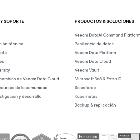
 Y SOPORTE
PRODUCTOS & SOLUCIONES
Veeam DataAI Command Platfor
ión técnica
Resiliencia de datos
ente
Veeam Data Platform
es
Veeam Data Cloud
rsity
Veeam Vault
 cambios de Veeam Data Cloud
Microsoft 365 & Entra ID
ecursos de la comunidad
Salesforce
stigación y desarrollo
Kubernetes
Backup & replicación