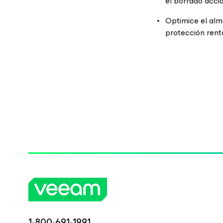
el borrado acci
Optimice el alm
protección rent
1-800-691-1991