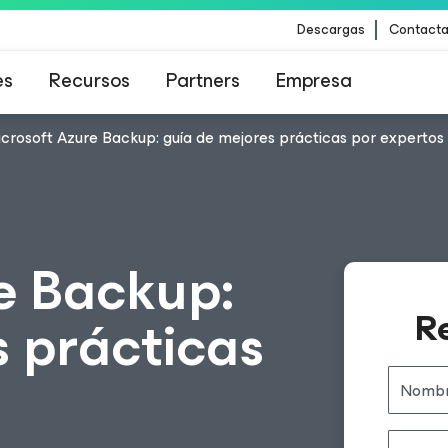
Descargas
Contacta
es
Recursos
Partners
Empresa
crosoft Azure Backup: guía de mejores prácticas por expertos
para los clientes afectados por la actualizació
contenido de CrowdStrike
e Backup:
Re
s prácticas
Nomb