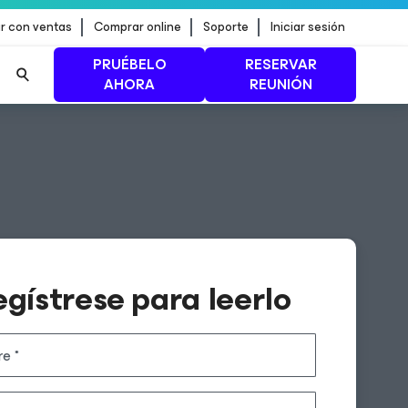
r con ventas
Comprar online
Soporte
Iniciar sesión
PRUÉBELO
RESERVAR
AHORA
REUNIÓN
n de
MÁS INFORMACIÓN
gístrese para leerlo
re