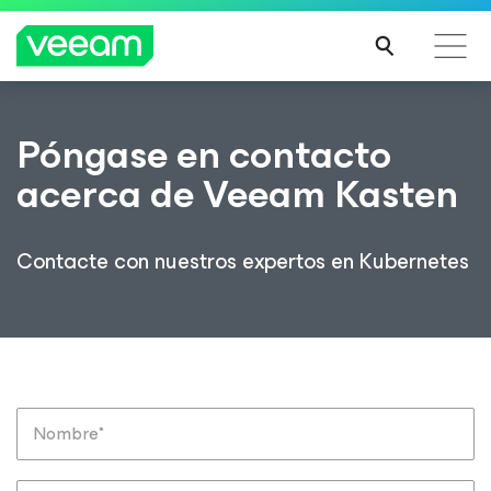
Guía de Veeam para los clientes afectados por la
Póngase en contacto
actualización de contenido de CrowdStrike
acerca de Veeam Kasten
MÁS
INFO
RMA
Contacte con nuestros expertos en Kubernetes
CIÓN