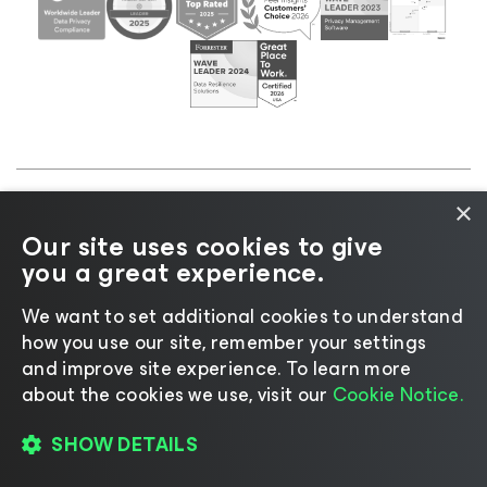
×
©2026 Veeam® Software |
Aviso de privacidad
|
Our site uses cookies to give
Aviso de cookies
|
Legal
|
Política de licencias
|
you a great experience.
Recursos para proveedores
We want to set additional cookies to understand
how you use our site, remember your settings
and improve site experience. ​To learn more
about the cookies we use, visit our
Cookie Notice.
Cambiar idioma
SHOW DETAILS