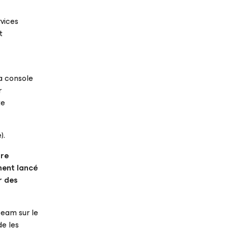
vices
t
a console
r
te
).
fre
ment lancé
r des
eeam sur le
e les