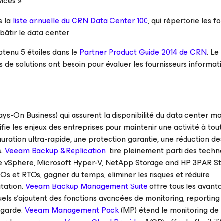
ices »
s la
liste annuelle du CRN Data Center 100
, qui répertorie les f
 bâtir le data center
btenu 5 étoiles dans le
Partner Product Guide 2014 de CRN
. Le
rs de solutions ont besoin pour évaluer les fournisseurs informa
Always-On Business) qui assurent la disponibilité du data center 
ifie les enjeux des entreprises pour maintenir une activité à t
uration ultra-rapide, une protection garantie, une réduction des
s.
Veeam Backup &Replication
tire pleinement parti des techno
 vSphere, Microsoft Hyper-V, NetApp Storage and HP 3PAR St
RPOs et RTOs, gagner du temps, éliminer les risques et réduire
itation.
Veeam Backup Management Suite
offre tous les avant
ls s’ajoutent des fonctions avancées de monitoring, reporting
vegarde.
Veeam Management Pack
(MP) étend le monitoring de