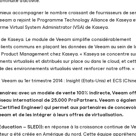
tinuité d’activité.
ieux accompagner le nombre croissant de fournisseurs de ser
 Veeam a rejoint le Programme Technology Alliance de Kaseya e
rme Virtual System Administrator (VSA) de Kaseya.
 de Kaseya. Le module de Veeam simplifie considérablement
s clients communs en plaçant les données de Veeam au sein de l
VP, Product Management chez Kaseya. « Kaseya se concentre su
ents virtualisés et distribués sur place ou dans le cloud, et cet
e des environnements virtualisés vient renforcer notre offre. »
eam au 1er trimestre 2014 : Insight (Etats-Unis) et ECS (Chine
tenaires: avec un modèle de vente 100% indirecte, Veeam of
 réseau international de 25.000 ProPartners. Veeam a égale
rtified Engineer) qui permet aux partenaires de concevoi
eam et de les intégrer à leurs offres de virtualisation.
 Education – SLED)
):
en réponse à la croissance continue de V
cteur a été créée en Amérique du nord. Cette équipe appréhend