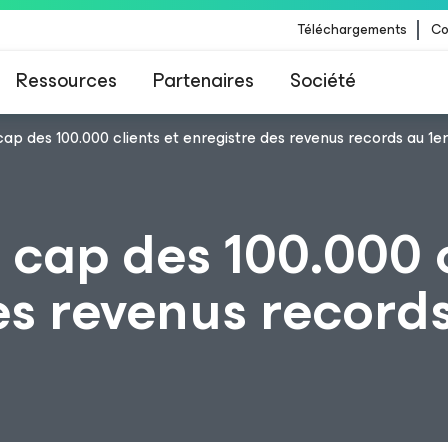
Téléchargements
Co
Ressources
Partenaires
Société
ap des 100.000 clients et enregistre des revenus records au 1er
 Veeam pour les clients impactés par la mise à
CrowdStrike
 cap des 100.000 c
es revenus records