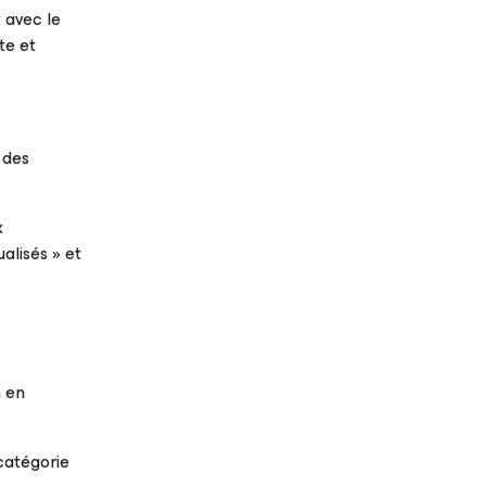
 avec le
te et
des
x
alisés » et
n en
catégorie