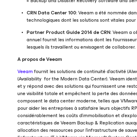
« Backup and Disaster Recovery Software and Serv
CRN Data Center 100
: Veeam a été nommée dan
technologiques dont les solutions sont vitales pour
Partner Product Guide 2014 de CRN
: Veeam a o
annuel fournit les informations dont les fournisseu
lesquels ils travaillent ou envisagent de collaborer.
A propos de Veeam
Veeam
fournit les solutions de continuité d’activité (
(Availability for the Modern Data Center). Veeam ident
et y répond avec des solutions qui fournissent une resta
une visibilité totale et empêchent la perte des donnée
composent le data center moderne, telles que VMware
pour aider les entreprises à satisfaire leurs objectifs 
considérablement les coûts d’immobilisation et d’explo
caractéristiques de Veeam Backup & Replication auxque
allocation des ressources pour l’infrastructure de sau