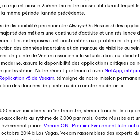
marquant ainsi le 25ème trimestre consécutif durant lequel le
 la même période l’année précédente.
s de disponibilité permanente (Always-On Business) des applica
ajorité des métiers une continuité d’activité et une résilience 
eeam. « Les entreprises sont confrontées aux problèmes de per
ction des données incertaine et de manque de visibilité au sein
s de pointe de Veeam associée à la virtualisation, au cloud et
 moderne, assure la disponibilité des applications critiques de 
rte quel système. Notre récent partenariat avec
NetApp, intégra
 Replication v8 de Veeam
, témoigne de notre mission permanen
otection des données de pointe au data center moderne. »
400 nouveaux clients au 1er trimestre, Veeam franchit le cap d
eaux clients au rythme de 3.000 par mois. Cette réussite est u
er événement phare,
Veeam ON : Premier Evénement Internation
au 9 octobre 2014 à Las Vegas. Veeam rassemblera des experts d