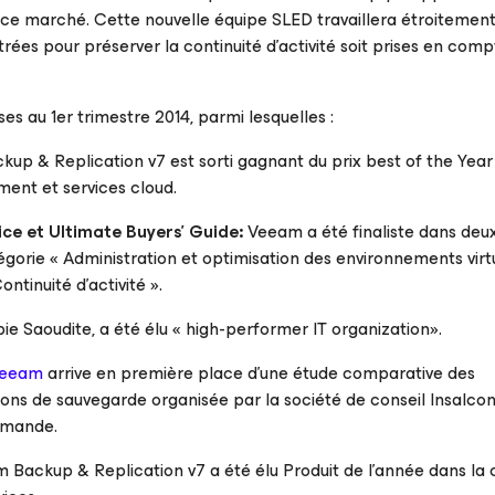
e ce marché. Cette nouvelle équipe
SLED
travaillera étroitement
ées pour préserver la continuité d’activité soit prises en comp
au 1er trimestre 2014, parmi lesquelles :
kup & Replication v7 est sorti gagnant du prix
best of the Year
ement et services cloud.
ice et Ultimate Buyers’ Guide:
Veeam a été finaliste dans deu
ie « Administration et optimisation des environnements virtu
tinuité d’activité ».
e Saoudite, a été élu « high-performer IT organization».
Veeam
arrive en première place d’une étude comparative des
ons de sauvegarde organisée par la société de conseil Insalco
lemande.
m Backup & Replication v7 a été élu Produit de l’année dans la 