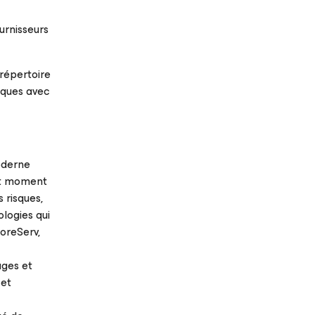
ournisseurs
 répertoire
tiques avec
moderne
out moment
 risques,
logies qui
oreServ,
ages et
 et