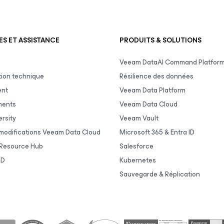
S ET ASSISTANCE
PRODUITS & SOLUTIONS
Veeam DataAI Command Platfor
ion technique
Résilience des données
ent
Veeam Data Platform
ments
Veeam Data Cloud
rsity
Veeam Vault
 modifications Veeam Data Cloud
Microsoft 365 & Entra ID
Resource Hub
Salesforce
&D
Kubernetes
Sauvegarde & Réplication