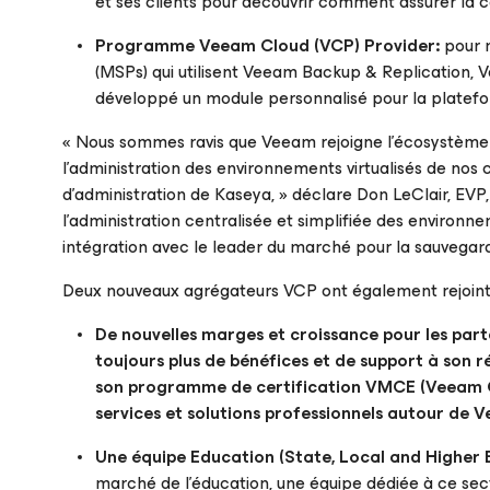
et ses clients pour découvrir comment assurer la con
Programme Veeam Cloud (VCP) Provider:
pour m
(MSPs) qui utilisent Veeam Backup & Replication,
développé un module personnalisé pour la platefo
« Nous sommes ravis que Veeam rejoigne l’écosystème
l’administration des environnements virtualisés de no
d’administration de Kaseya, » déclare Don LeClair, E
l’administration centralisée et simplifiée des environnem
intégration avec le leader du marché pour la sauvegard
Deux nouveaux agrégateurs VCP ont également rejoint Ve
De nouvelles marges et croissance pour les par
toujours plus de bénéfices et de support à son
son programme de certification VMCE (Veeam Ce
services et solutions professionnels autour de Ve
Une équipe Education (
State, Local and Higher
marché de l’éducation, une équipe dédiée à ce se