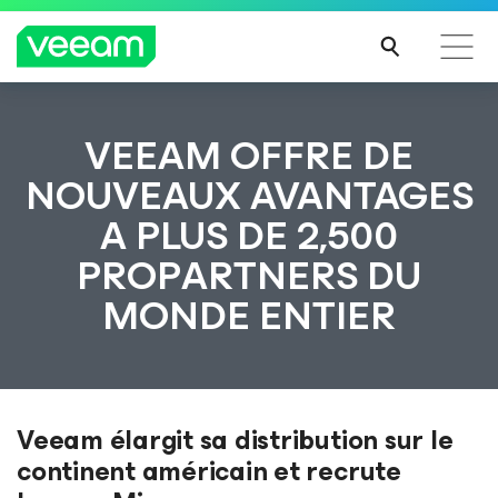
Recommandations de Veeam pour les clients
VEEAM OFFRE DE
impactés par la mise à jour de CrowdStrike
NOUVEAUX AVANTAGES
LIRE
A PLUS DE 2,500
LA
SUIT
PROPARTNERS DU
E
MONDE ENTIER
Veeam élargit sa distribution sur le
continent américain et recrute