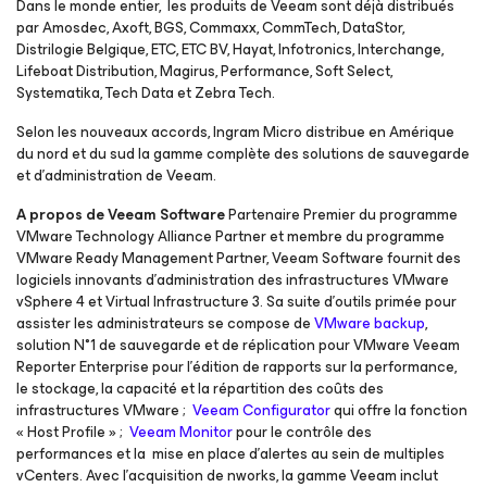
Dans le monde entier, les produits de Veeam sont déjà distribués
par Amosdec, Axoft, BGS, Commaxx, CommTech, DataStor,
Distrilogie Belgique, ETC, ETC BV, Hayat, Infotronics, Interchange,
Lifeboat Distribution, Magirus, Performance, Soft Select,
Systematika, Tech Data et Zebra Tech.
Selon les nouveaux accords, Ingram Micro distribue en Amérique
du nord et du sud la gamme complète des solutions de sauvegarde
et d’administration de Veeam.
A propos de Veeam Software
Partenaire Premier du programme
VMware Technology Alliance Partner et membre du programme
VMware Ready Management Partner, Veeam Software fournit des
logiciels innovants d’administration des infrastructures VMware
vSphere 4 et Virtual Infrastructure 3. Sa suite d’outils primée pour
assister les administrateurs se compose de
VMware backup
,
solution N°1 de sauvegarde et de réplication pour VMware Veeam
Reporter Enterprise pour l’édition de rapports sur la performance,
le stockage, la capacité et la répartition des coûts des
infrastructures VMware ;
Veeam Configurator
qui offre la fonction
« Host Profile » ;
Veeam Monitor
pour le contrôle des
performances et la mise en place d’alertes au sein de multiples
vCenters. Avec l’acquisition de nworks, la gamme Veeam inclut